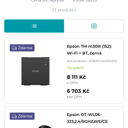
Cena od nejvyšší
Podle názvu
23 produktů
Epson TM-m30III (152):
Zdarma
Wi-Fi + BT, černá
Kód produktu: 003EPC44000123D
Skladem
8 111 Kč
s DPH
6 703 Kč
bez DPH
Epson OT-WL06-
Zdarma
323,2.4/5GHZ,WE/CE