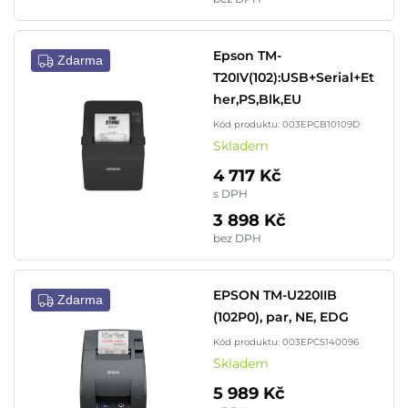
Epson TM-
Zdarma
T20IV(102):USB+Serial+Et
her,PS,Blk,EU
Kód produktu: 003EPCB10109D
Skladem
4 717 Kč
s DPH
3 898 Kč
bez DPH
EPSON TM-U220IIB
Zdarma
(102P0), par, NE, EDG
Kód produktu: 003EPC5140096
Skladem
5 989 Kč