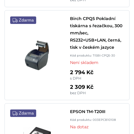
Birch CPQ5 Pokladní
Zdarma
tiskárna s řezačkou, 300
mm/sec,
RS232+USB+LAN, černá,
tisk v českém jazyce
Kód produktu: TISBI-CPQ5-30
Není skladem
2 794 Kč
s DPH
2 309 Kč
bez DPH
EPSON TM-T20III
Zdarma
Kód produktu: 003EPCB10108
Na dotaz