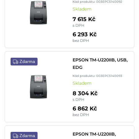
Kód produktu: 003EPC5140092
Skladem
7 615 Kč
s DPH
6 293 Kč
bez DPH
EPSON TM-U220IIB, USB,
Zdarma
EDG
Kód produktu: 003EPC5140093
Skladem
8 304 Kč
s DPH
6 862 Kč
bez DPH
EPSON TM-U220IIB,
Zdarma