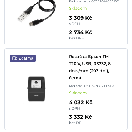
Kód produktu: 003EPC44000107
Skladem
3 309 Kč
s DPH
2 734 Kč
bez DPH
Řezačka Epson TM-
Zdarma
T20IV, USB, RS232, 8
dots/mm (203 dpi),
černá
Kód produktu: KANREZEPST20
Skladem
4 032 Kč
s DPH
3 332 Kč
bez DPH