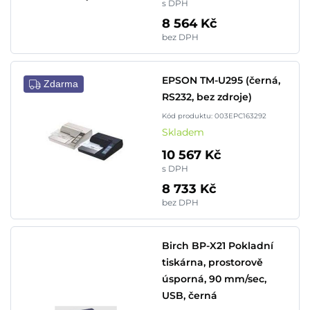
s DPH
8 564 Kč
bez DPH
EPSON TM-U295 (černá,
Zdarma
RS232, bez zdroje)
Kód produktu: 003EPC163292
Skladem
10 567 Kč
s DPH
8 733 Kč
bez DPH
Birch BP-X21 Pokladní
tiskárna, prostorově
úsporná, 90 mm/sec,
USB, černá