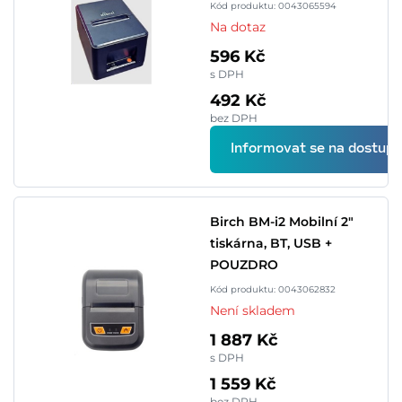
Kód produktu: 0043065594
Na dotaz
596 Kč
s DPH
492 Kč
bez DPH
Informovat se na dostupn
Birch BM-i2 Mobilní 2"
tiskárna, BT, USB +
POUZDRO
Kód produktu: 0043062832
Není skladem
1 887 Kč
s DPH
1 559 Kč
bez DPH