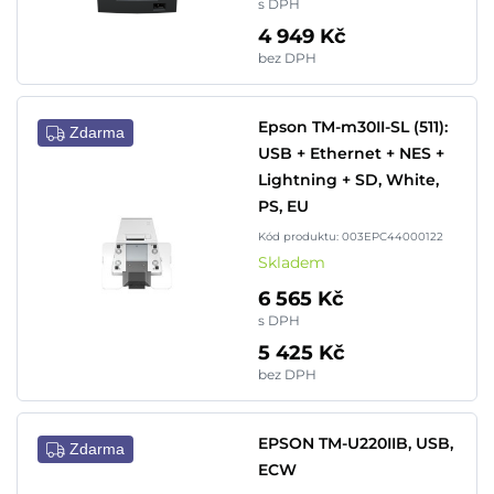
s DPH
4 949 Kč
bez DPH
Epson TM-m30II-SL (511):
Zdarma
USB + Ethernet + NES +
Lightning + SD, White,
PS, EU
Kód produktu: 003EPC44000122
Skladem
6 565 Kč
s DPH
5 425 Kč
bez DPH
EPSON TM-U220IIB, USB,
Zdarma
ECW