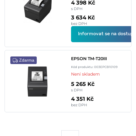
4 398 Kč
s DPH
3 634 Kč
bez DPH
Informovat se na dostupn
EPSON TM-T20III
Zdarma
Kód produktu: 003EPCB10109
Není skladem
5 265 Kč
s DPH
4 351 Kč
bez DPH