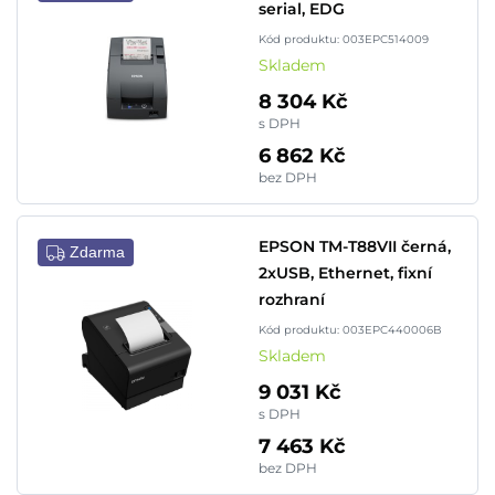
serial, EDG
Kód produktu: 003EPC514009
Skladem
8 304 Kč
s DPH
6 862 Kč
bez DPH
EPSON TM-T88VII černá,
Zdarma
2xUSB, Ethernet, fixní
rozhraní
Kód produktu: 003EPC440006B
Skladem
9 031 Kč
s DPH
7 463 Kč
bez DPH