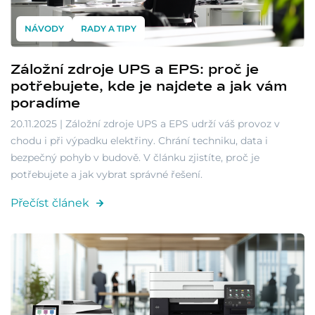
NÁVODY
RADY A TIPY
Záložní zdroje UPS a EPS: proč je
potřebujete, kde je najdete a jak vám
poradíme
20.11.2025 | Záložní zdroje UPS a EPS udrží váš provoz v
chodu i při výpadku elektřiny. Chrání techniku, data i
bezpečný pohyb v budově. V článku zjistíte, proč je
potřebujete a jak vybrat správné řešení.
Přečíst článek