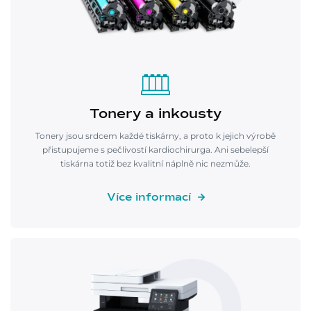
Tonery a inkousty
Tonery jsou srdcem každé tiskárny, a proto k jejich výrobě
přistupujeme s pečlivostí kardiochirurga. Ani sebelepší
tiskárna totiž bez kvalitní náplně nic nezmůže.
Více informací