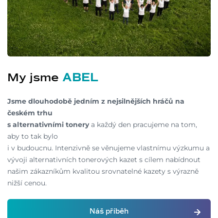
My jsme
ABEL
Jsme dlouhodobě jedním z nejsilnějších hráčů na
českém trhu
s alternativními tonery
a každý den pracujeme na tom,
aby to tak bylo
i v budoucnu. Intenzivně se věnujeme vlastnímu výzkumu a
vývoji alternativních tonerových kazet s cílem nabídnout
našim zákazníkům kvalitou srovnatelné kazety s výrazně
nižší cenou.
Náš příběh