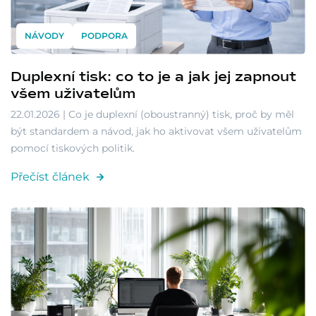
NÁVODY
PODPORA
Duplexní tisk: co to je a jak jej zapnout
všem uživatelům
22.01.2026 | Co je duplexní (oboustranný) tisk, proč by měl
být standardem a návod, jak ho aktivovat všem uživatelům
pomocí tiskových politik.
Přečíst článek