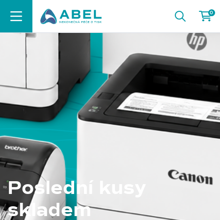
0
Poslední kusy
skladem