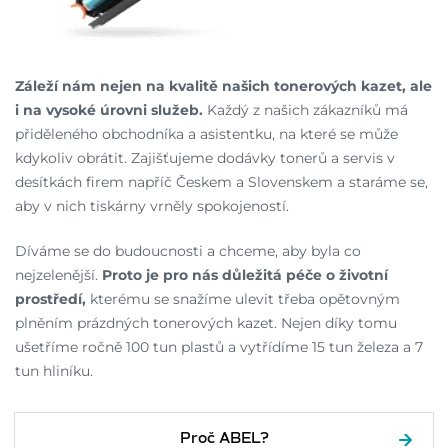
Záleží nám nejen na kvalitě našich tonerových kazet, ale
i na vysoké úrovni služeb.
Každý z našich zákazníků má
přiděleného obchodníka a asistentku, na které se může
kdykoliv obrátit. Zajišťujeme dodávky tonerů a servis v
desítkách firem napříč Českem a Slovenskem a staráme se,
aby v nich tiskárny vrněly spokojeností.
Díváme se do budoucnosti a chceme, aby byla co
nejzelenější.
Proto je pro nás důležitá péče o životní
prostředí,
kterému se snažíme ulevit třeba opětovným
plněním prázdných tonerových kazet. Nejen díky tomu
ušetříme ročně 100 tun plastů a vytřídíme 15 tun železa a 7
tun hliníku.
Proč ABEL?