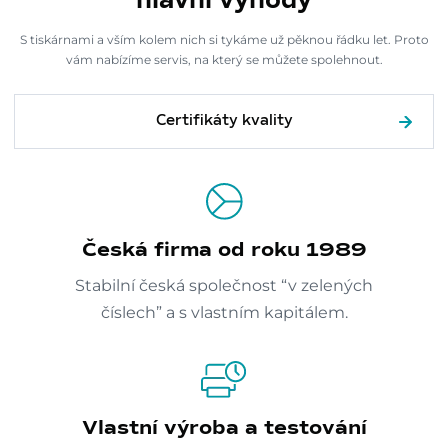
hlavní výhody
S tiskárnami a vším kolem nich si tykáme už pěknou řádku let. Proto
vám nabízíme servis, na který se můžete spolehnout.
Certifikáty kvality
Česká firma od roku 1989
Stabilní česká společnost “v zelených
číslech” a s vlastním kapitálem.
Vlastní výroba a testování