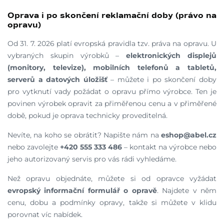
Oprava i po skončení reklamační doby (právo na
opravu)
Od 31. 7. 2026 platí evropská pravidla tzv. práva na opravu. U
vybraných skupin výrobků –
elektronických displejů
(monitory, televize), mobilních telefonů a tabletů,
serverů a datových úložišť
– můžete i po skončení doby
pro vytknutí vady požádat o opravu přímo výrobce. Ten je
povinen výrobek opravit za přiměřenou cenu a v přiměřené
době, pokud je oprava technicky proveditelná.
Nevíte, na koho se obrátit? Napište nám na
eshop@abel.cz
nebo zavolejte
+420 555 333 486
– kontakt na výrobce nebo
jeho autorizovaný servis pro vás rádi vyhledáme.
Než opravu objednáte, můžete si od opravce vyžádat
evropský informační formulář o opravě
. Najdete v něm
cenu, dobu a podmínky opravy, takže si můžete v klidu
porovnat víc nabídek.