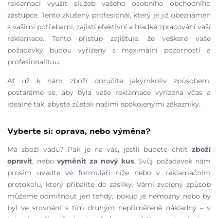
reklamací využít služeb vašeho osobního obchodního
zástupce. Tento zkušený profesionál, který je již obeznámen
s vašimi potřebami, zajistí efektivní a hladké zpracování vaší
reklamace. Tento přístup zajišťuje, že veškeré vaše
požadavky budou vyřízeny s maximální pozorností a
profesionalitou.
Ať už k nám zboží doručíte jakýmkoliv způsobem,
postaráme se, aby byla vaše reklamace vyřízena včas a
ideálně tak, abyste zůstali našimi spokojenými zákazníky.
Vyberte si: oprava, nebo výměna?
Má zboží vadu? Pak je na vás, jestli budete chtít
zboží
opravit
, nebo
vyměnit za nový kus
. Svůj požadavek nám
prosím uveďte ve formuláři níže nebo v reklamačním
protokolu, který přibalíte do zásilky. Vámi zvolený způsob
můžeme odmítnout jen tehdy, pokud je nemožný nebo by
byl ve srovnání s tím druhým nepřiměřeně nákladný – v