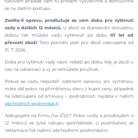
takovém případě vám to předem vysvětlíme a domluvíme
se na dalším postupu.
Zvolíte-li opravu, prodlužuje se vám doba pro vytknutí
vady o dalších 12 měsíců.
U zboží se standardní dvouletou
dobou tak můžete vadu vytknout po dobu
tří let od
převzetí zboží
. Toto pravidlo platí pro zboží zakoupené od
31. 7. 2026.
Doba pro vytknutí vady navíc neběží po dobu, kdy je zboží u
nás na reklamaci a vy je nemůžete používat.
Pokud se vadu nepodaří odstranit opravou ani výměnou,
máte dál právo na přiměřenou slevu z kupní ceny, případně
na odstoupení od smlouvy – podrobnosti najdete v našich
obchodních podmínkách
.
Nakupujete na firmu (na IČO)? Právo volby a prodloužení o
12 měsíců se týká nákupu spotřebitele. U podnikatelů se
reklamace řídí našimi obchodními podmínkami.