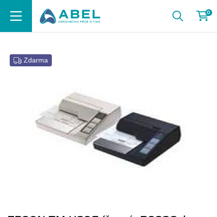
0
Zdarma