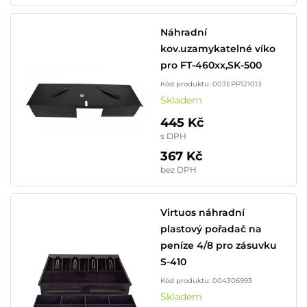
Náhradní
kov.uzamykatelné víko
pro FT-460xx,SK-500
Kód produktu: 003EPP121013
Skladem
445 Kč
s DPH
367 Kč
bez DPH
Virtuos náhradní
plastový pořadač na
peníze 4/8 pro zásuvku
S-410
Kód produktu: 004306993
Skladem