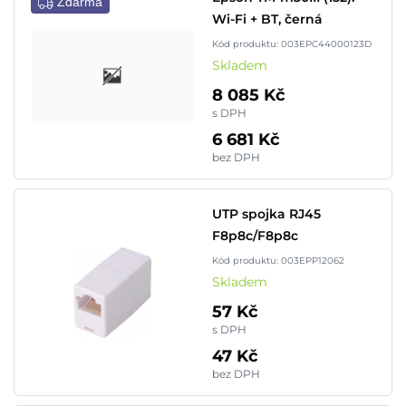
Zdarma
Wi-Fi + BT, černá
Kód produktu: 003EPC44000123D
Skladem
8 085 Kč
s DPH
6 681 Kč
bez DPH
UTP spojka RJ45
F8p8c/F8p8c
Kód produktu: 003EPP12062
Skladem
57 Kč
s DPH
47 Kč
bez DPH