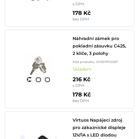
s DPH
178 Kč
bez DPH
Náhradní zámek pro
pokladní zásuvku C425,
2 klíče, 3 polohy
Kód produktu: 003EPP12067
Skladem
216 Kč
s DPH
178 Kč
bez DPH
Virtuos Napájecí zdroj
pro zákaznické displeje
12V/1A s LED diodou