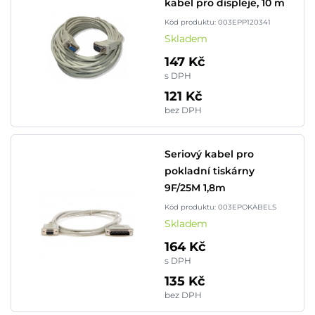
kabel pro displeje, 10 m
Kód produktu: 003EPP120341
Skladem
147 Kč
s DPH
121 Kč
bez DPH
Seriový kabel pro
pokladní tiskárny
9F/25M 1,8m
Kód produktu: 003EPOKABELS
Skladem
164 Kč
s DPH
135 Kč
bez DPH