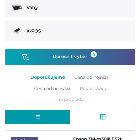
Váhy
X-POS
0
Upřesnit výběr
Doporučujeme
Cena od nejnižší
Cena od nejvyšší
Podle názvu
145 produktů
Epson TM-m30III (152):