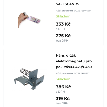
SAFESCAN 35
Kód produktu: 003979974514
Skladem
333 Kč
s DPH
275 Kč
bez DPH
Náhr. držák
elektromagnetu pro
pokl.zásu.C420/C430
Kód produktu: 003EPP11917
Skladem
386 Kč
s DPH
319 Kč
bez DPH