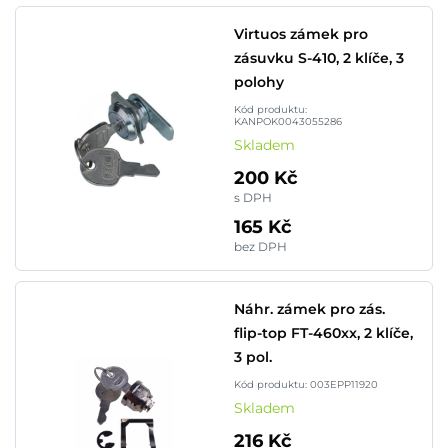
Virtuos zámek pro
zásuvku S-410, 2 klíče, 3
polohy
Kód produktu:
KANPOK0043055286
Skladem
200 Kč
s DPH
165 Kč
bez DPH
Náhr. zámek pro zás.
flip-top FT-460xx, 2 klíče,
3 pol.
Kód produktu: 003EPP11920
Skladem
216 Kč