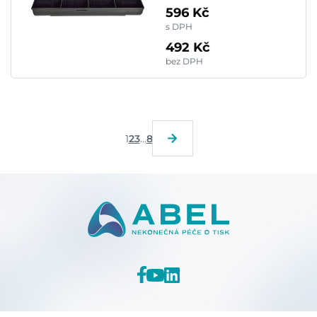
596 Kč
s DPH
492 Kč
bez DPH
1
2
3
...
8