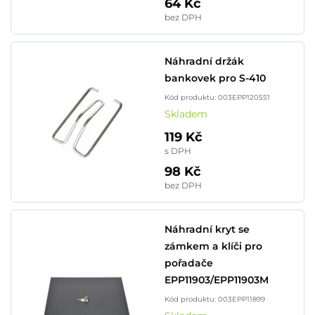
64 Kč
bez DPH
Náhradní držák
bankovek pro S-410
Kód produktu: 003EPP120551
Skladem
119 Kč
s DPH
98 Kč
bez DPH
Náhradní kryt se
zámkem a klíči pro
pořadače
EPP11903/EPP11903M
Kód produktu: 003EPP11899