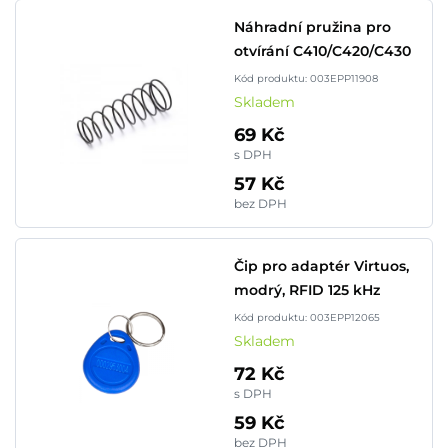
Náhradní pružina pro
otvírání C410/C420/C430
Kód produktu: 003EPP11908
Skladem
69 Kč
s DPH
57 Kč
bez DPH
Čip pro adaptér Virtuos,
modrý, RFID 125 kHz
Kód produktu: 003EPP12065
Skladem
72 Kč
s DPH
59 Kč
bez DPH