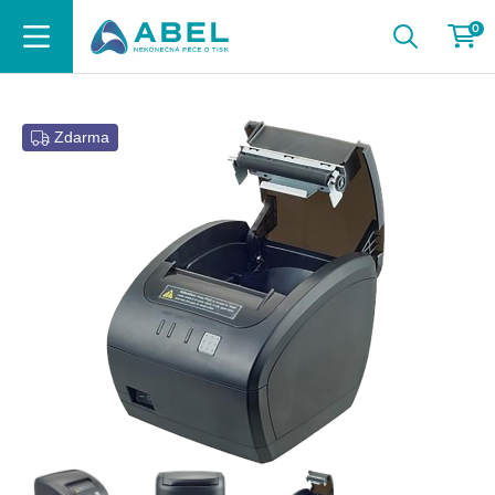
0
Zdarma