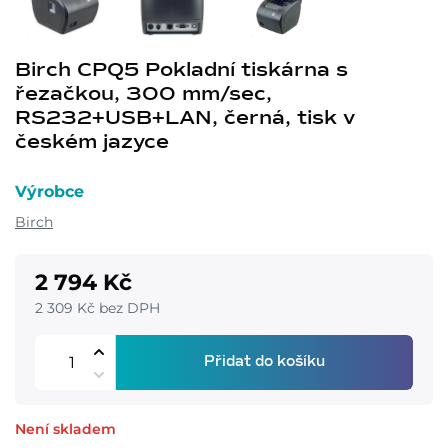
Birch CPQ5 Pokladní tiskárna s
řezačkou, 300 mm/sec,
RS232+USB+LAN, černá, tisk v
českém jazyce
Výrobce
Birch
2 794 Kč
2 309 Kč bez DPH
Přidat do košíku
Není skladem