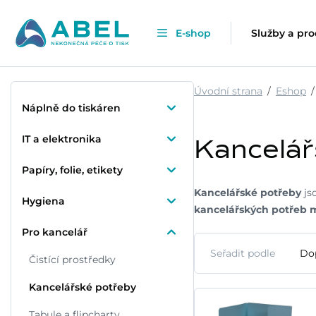
E-shop
Služby a pr
Úvodní strana
Eshop
Náplně do tiskáren
IT a elektronika
Kancelář
Papíry, folie, etikety
Kancelářské potřeby
js
Hygiena
kancelářských potřeb m
Pro kancelář
Seřadit podle
Do
Čistící prostředky
Kancelářské potřeby
Tabule a flipcharty