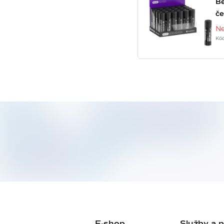
Be
če
Ne
Kó
E-shop
Služby a 