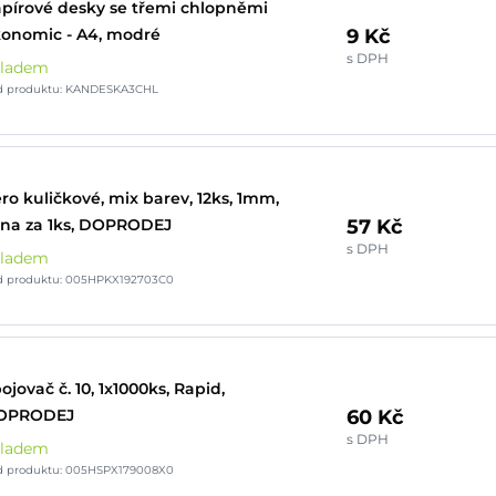
pírové desky se třemi chlopněmi
9 Kč
onomic - A4, modré
s DPH
kladem
d produktu: KANDESKA3CHL
ro kuličkové, mix barev, 12ks, 1mm,
57 Kč
na za 1ks, DOPRODEJ
s DPH
kladem
d produktu: 005HPKX192703C0
ojovač č. 10, 1x1000ks, Rapid,
60 Kč
OPRODEJ
s DPH
kladem
d produktu: 005HSPX179008X0