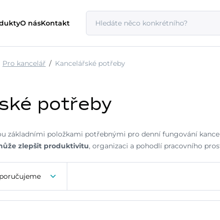
odukty
O nás
Kontakt
Pro kancelář
Kancelářské potřeby
ské potřeby
ou základními položkami potřebnými pro denní fungování kancel
ůže zlepšit produktivitu
, organizaci a pohodlí pracovního pros
poručujeme