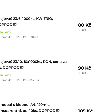
ojovač 23/6, 1000ks, KW-TRIO,
80 Kč
OPRODEJ
s DPH
kladem
d produktu: 005HSPXCOK026X0
ojovač 23/10, 10x1000ks, RON, cena za
90 Kč
ks, DOPRODEJ
s DPH
kladem
d produktu: 005HSPX179447X3
roobal s klopou, A4, 120mic,
105 Kč
ansparentní, pp, 10ks, DOPRODEJ