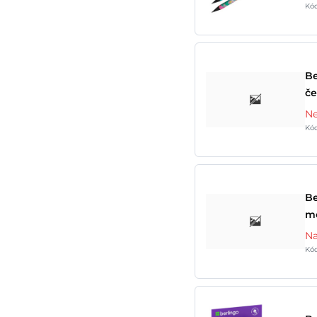
Kó
Be
če
Ne
Kó
Be
mo
Na
Kó