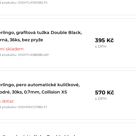
d produktu: 005HTUX9316BLFS
rlingo, grafitová tužka Double Black,
395 Kč
rná, 36ks, bez pryže
s DPH
ní skladem
d produktu: 005HTUX8858BLBP
rlingo, pero automatické kuličkové,
570 Kč
dré, 30ks, 0.7mm, Collision XS
s DPH
 dotaz
d produktu: 005HPKX1278BLFJ