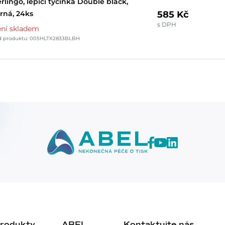
rlingo, lepící tyčinka Double black,
585 Kč
rná, 24ks
s DPH
ní skladem
d produktu: 005HLTX2833BLBH
produkty
ABEL
Kontaktujte nás