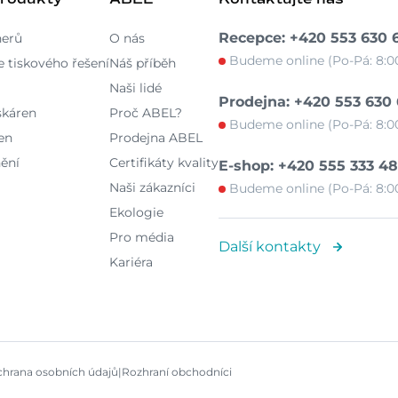
Recepce: +420 553 630 
nerů
O nás
Budeme online (Po-Pá: 8:00
 tiskového řešení
Náš příběh
Naši lidé
Prodejna: +420 553 630
skáren
Proč ABEL?
Budeme online (Po-Pá: 8:00
en
Prodejna ABEL
ění
Certifikáty kvality
E-shop: +420 555 333 4
Naši zákazníci
Budeme online (Po-Pá: 8:00
Ekologie
Pro média
Další kontakty
Kariéra
hrana osobních údajů
|
Rozhraní obchodníci