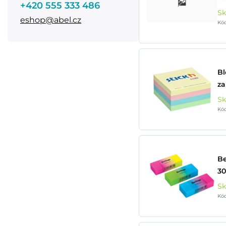
+420 555 333 486
S
eshop@abel.cz
Kó
Bl
za
S
Kó
Be
30
S
Kó