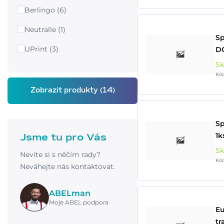
Berlingo (6)
Neutralle (1)
Sp
UPrint (3)
D
S
Kó
Sp
1
Jsme tu pro Vás
S
Nevíte si s něčím rady?
Kó
Neváhejte nás kontaktovat.
ABELman
Moje ABEL podpora
Eu
tr