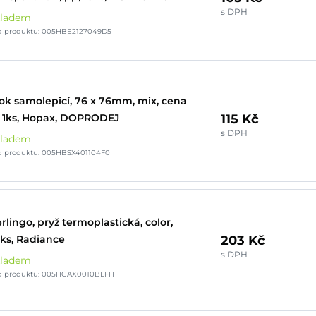
s DPH
kladem
d produktu: 005HBE2127049D5
ok samolepicí, 76 x 76mm, mix, cena
115 Kč
 1ks, Hopax, DOPRODEJ
s DPH
kladem
d produktu: 005HBSX401104F0
rlingo, pryž termoplastická, color,
203 Kč
ks, Radiance
s DPH
kladem
d produktu: 005HGAX0010BLFH