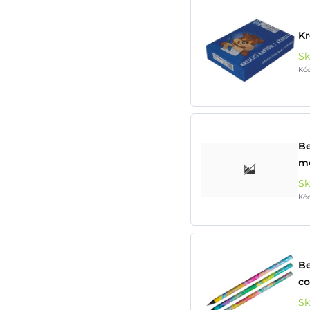
Kr
S
Kó
Be
mo
S
Kó
Be
co
S