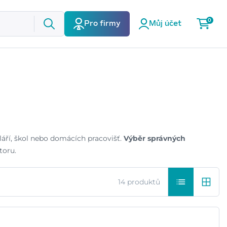
0
Pro firmy
Můj účet
áří, škol nebo domácích pracovišť.
Výběr správných
toru.
14 produktů