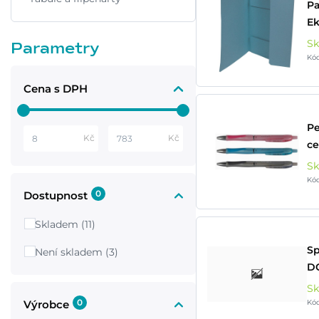
Pa
Ek
S
Parametry
Kó
Cena s DPH
Pe
Kč
Kč
ce
S
Kó
0
Dostupnost
Skladem (11)
Sp
Není skladem (3)
D
S
0
Kó
Výrobce