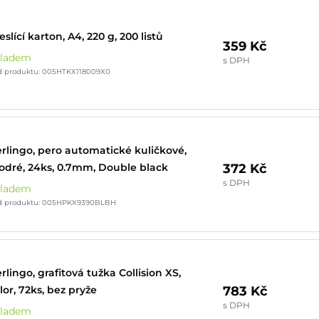
eslící karton, A4, 220 g, 200 listů
359 Kč
kladem
s DPH
d produktu: 005HTKX118009X0
rlingo, pero automatické kuličkové,
372 Kč
dré, 24ks, 0.7mm, Double black
s DPH
kladem
d produktu: 005HPKX9390BLBH
rlingo, grafitová tužka Collision XS,
783 Kč
lor, 72ks, bez pryže
s DPH
kladem