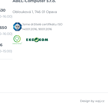
ABEL-Computer s.r.o.
630
Oblouková 1, 746 01 Opava
–16:00)
Jsme držitelé certifikátu ISO
 650
14001:2016, 9001:2016
–16:00)
86
–15:00)
Design by wpj.cz