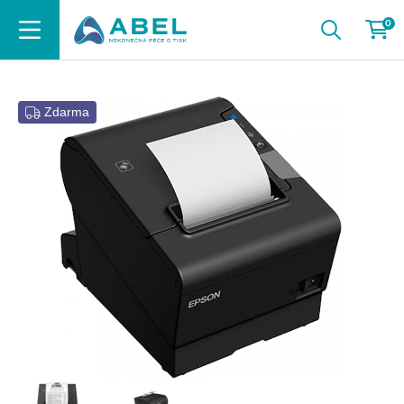
0
Zdarma