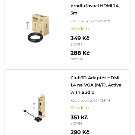
prodlužovací HDMI 1.4,
5m
Kód produktu: 004795021
Skladem
349 Kč
s DPH
288 Kč
bez DPH
Club3D Adaptér HDMI
1.4 na VGA (M/F), Active
with audio
Kód produktu: 004795148
Skladem
351 Kč
s DPH
290 Kč