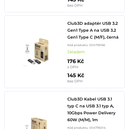
bez DPH
Club3D adaptér USB 3.2
Gen1 Type A na USB 3.2
Gen1 Type C (M/F), černá
Kód produktu: 004795166
Skladem
176 Kč
s DPH
145 Kč
bez DPH
Club3D Kabel USB 3.1
typ C na USB 3.1 typ A,
10Gbps Power Delivery
60W (M/M), 1m
Kód produktu: 004795014