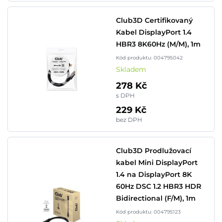
Club3D Certifikovaný
Kabel DisplayPort 1.4
HBR3 8K60Hz (M/M), 1m
Kód produktu: 004795042
Skladem
278 Kč
s DPH
229 Kč
bez DPH
Club3D Prodlužovací
kabel Mini DisplayPort
1.4 na DisplayPort 8K
60Hz DSC 1.2 HBR3 HDR
Bidirectional (F/M), 1m
Kód produktu: 004795123