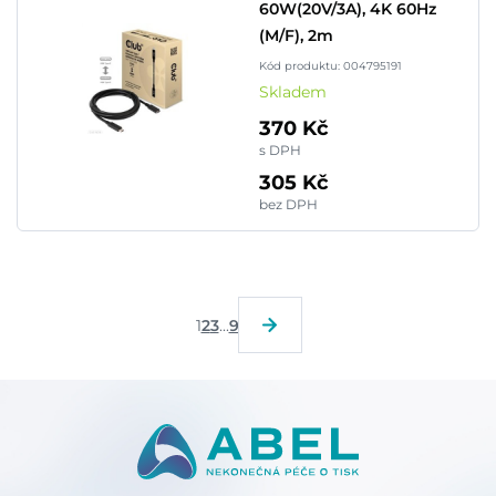
60W(20V/3A), 4K 60Hz
(M/F), 2m
Kód produktu: 004795191
Skladem
370 Kč
s DPH
305 Kč
bez DPH
1
2
3
...
9