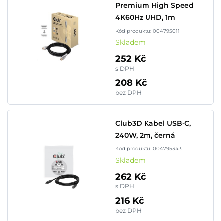
Premium High Speed
4K60Hz UHD, 1m
Kód produktu: 004795011
Skladem
252 Kč
s DPH
208 Kč
bez DPH
Club3D Kabel USB-C,
240W, 2m, černá
Kód produktu: 004795343
Skladem
262 Kč
s DPH
216 Kč
bez DPH