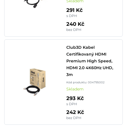
Skladem
291 Kč
s DPH
240 Kč
bez DPH
Club3D Kabel
Certifikovaný HDMI
Premium High Speed,
HDMI 2.0 4K60Hz UHD,
3m
Kód produktu: 004795002
Skladem
293 Kč
s DPH
242 Kč
bez DPH