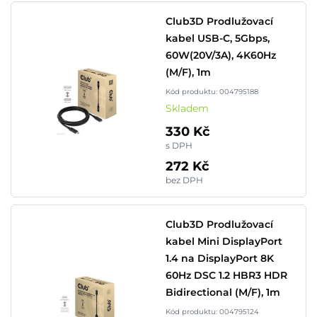
Club3D Prodlužovací
kabel USB-C, 5Gbps,
60W(20V/3A), 4K60Hz
(M/F), 1m
Kód produktu: 004795188
Skladem
330 Kč
s DPH
272 Kč
bez DPH
Club3D Prodlužovací
kabel Mini DisplayPort
1.4 na DisplayPort 8K
60Hz DSC 1.2 HBR3 HDR
Bidirectional (M/F), 1m
Kód produktu: 004795124