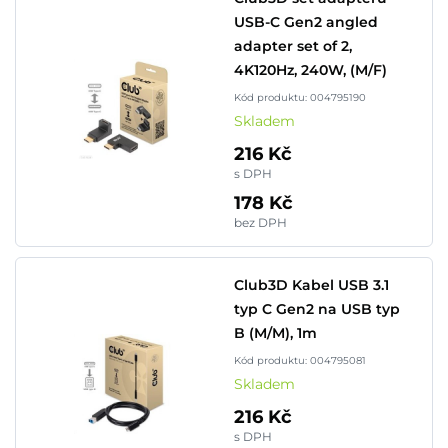
USB-C Gen2 angled
adapter set of 2,
4K120Hz, 240W, (M/F)
Kód produktu: 004795190
Skladem
216 Kč
s DPH
178 Kč
bez DPH
Club3D Kabel USB 3.1
typ C Gen2 na USB typ
B (M/M), 1m
Kód produktu: 004795081
Skladem
216 Kč
s DPH