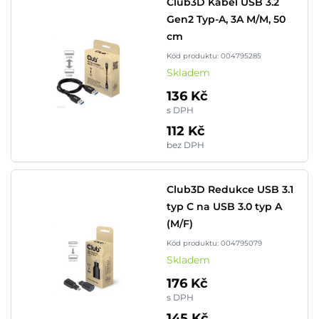
Club3D Kabel USB 3.2
Gen2 Typ-A, 3A M/M, 50
cm
Kód produktu: 004795285
Skladem
136 Kč
s DPH
112 Kč
bez DPH
Club3D Redukce USB 3.1
typ C na USB 3.0 typ A
(M/F)
Kód produktu: 004795079
Skladem
176 Kč
s DPH
145 Kč