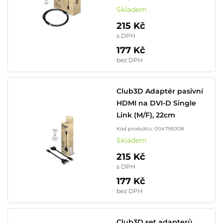
Skladem
215 Kč
s DPH
177 Kč
bez DPH
Club3D Adaptér pasivní
HDMI na DVI-D Single
Link (M/F), 22cm
Kód produktu: 004795008
Skladem
215 Kč
s DPH
177 Kč
bez DPH
Club3D set adapterů