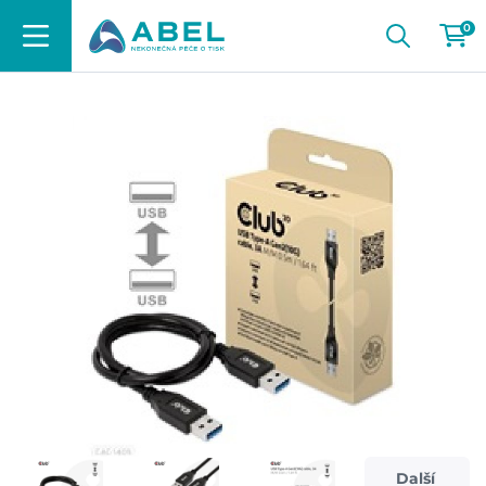
0
Další