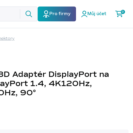
0
Pro firmy
Můj účet
nektory
3D Adaptér DisplayPort na
layPort 1.4, 4K120Hz,
Hz, 90°