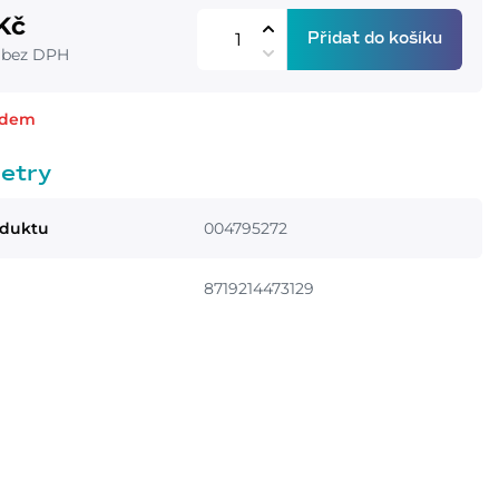
Kč
Přidat do košíku
 bez DPH
adem
etry
oduktu
004795272
8719214473129