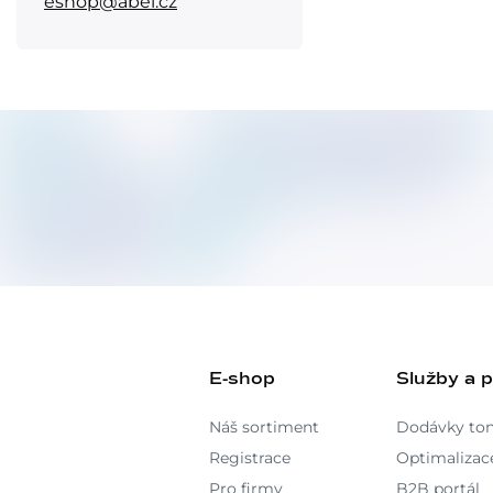
eshop@abel.cz
E-shop
Služby a 
Náš sortiment
Dodávky to
Registrace
Optimalizace
Pro firmy
B2B portál