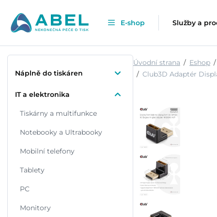
E-shop
Služby a pr
Úvodní strana
Eshop
Náplně do tiskáren
Club3D Adaptér Displa
IT a elektronika
Tiskárny a multifunkce
Notebooky a Ultrabooky
Mobilní telefony
Tablety
PC
Monitory