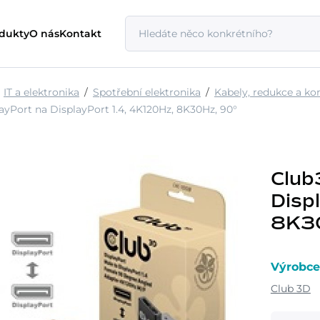
odukty
O nás
Kontakt
IT a elektronika
Spotřební elektronika
Kabely, redukce a ko
yPort na DisplayPort 1.4, 4K120Hz, 8K30Hz, 90°
Club
Disp
8K30
Výrobce
Club 3D