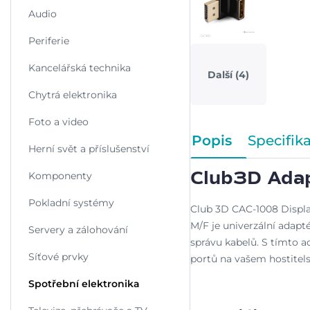
Audio
Periferie
Kancelářská technika
Další
(4)
Chytrá elektronika
Foto a video
Popis
Specifik
Herní svět a příslušenství
Komponenty
Club3D Adap
Pokladní systémy
Club 3D CAC-1008 Displa
M/F je univerzální adapt
Servery a zálohování
správu kabelů. S tímto 
Síťové prvky
portů na vašem hostitels
Spotřební elektronika