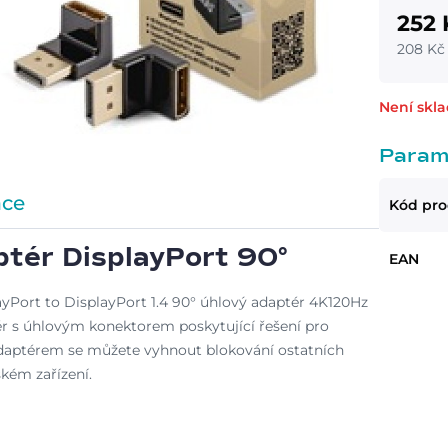
252 
208 Kč
Není skl
Param
ace
Kód pr
tér DisplayPort 90°
EAN
yPort to DisplayPort 1.4 90° úhlový adaptér 4K120Hz
ér s úhlovým konektorem poskytující řešení pro
adaptérem se můžete vyhnout blokování ostatních
kém zařízení.