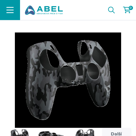
0
Další