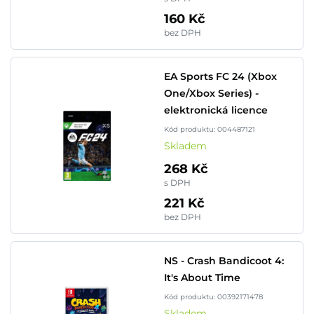
160 Kč
bez DPH
EA Sports FC 24 (Xbox
One/Xbox Series) -
elektronická licence
Kód produktu: 004487121
Skladem
268 Kč
s DPH
221 Kč
bez DPH
NS - Crash Bandicoot 4:
It's About Time
Kód produktu: 00392171478
Skladem