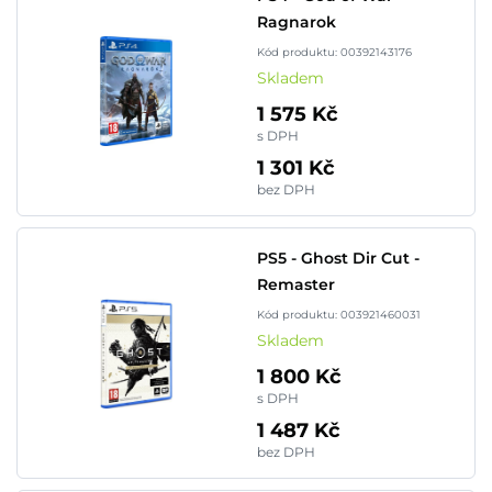
Ragnarok
Kód produktu: 00392143176
Skladem
1 575 Kč
s DPH
1 301 Kč
bez DPH
PS5 - Ghost Dir Cut -
Remaster
Kód produktu: 003921460031
Skladem
1 800 Kč
s DPH
1 487 Kč
bez DPH