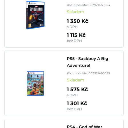
Kód produktu: 003921460024
Skladem
1 350 Kč
s DPH
1 115 Kč
bez DPH
PS5 - Sackboy A Big
Adventure!
Kód produktu: 003921460025
Skladem
1 575 Kč
s DPH
1 301 Kč
bez DPH
PS4 - God of War