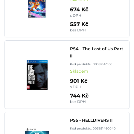
674 Kč
s DPH
557 Kč
bez DPH
PS4 - The Last of Us Part
II
Kód produktu: 00392143166
Skladem
901 Kč
s DPH
744 Kč
bez DPH
PS5 - HELLDIVERS II
Kód produktu: 003921460040