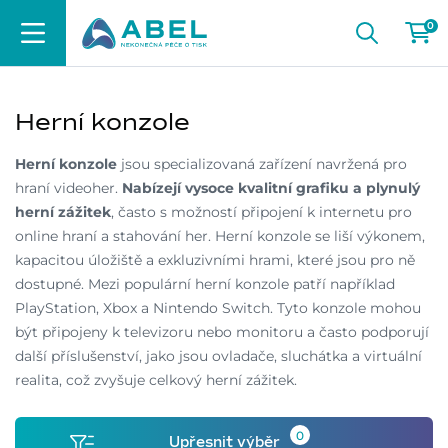
0
Herní konzole
Herní konzole
jsou specializovaná zařízení navržená pro
hraní videoher.
Nabízejí vysoce kvalitní grafiku a plynulý
herní zážitek
, často s možností připojení k internetu pro
online hraní a stahování her. Herní konzole se liší výkonem,
kapacitou úložiště a exkluzivními hrami, které jsou pro ně
dostupné. Mezi populární herní konzole patří například
PlayStation, Xbox a Nintendo Switch. Tyto konzole mohou
být připojeny k televizoru nebo monitoru a často podporují
další příslušenství, jako jsou ovladače, sluchátka a virtuální
realita, což zvyšuje celkový herní zážitek.
0
Upřesnit výběr