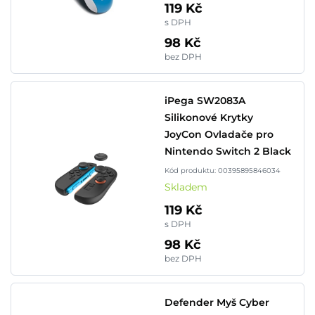
119 Kč
s DPH
98 Kč
bez DPH
iPega SW2083A
Silikonové Krytky
JoyCon Ovladače pro
Nintendo Switch 2 Black
Kód produktu: 00395895846034
Skladem
119 Kč
s DPH
98 Kč
bez DPH
Defender Myš Cyber