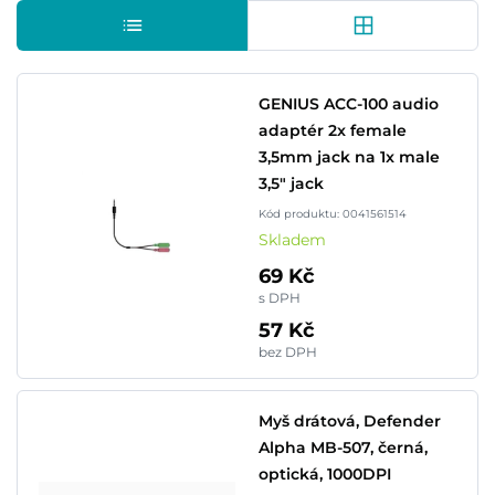
GENIUS ACC-100 audio
adaptér 2x female
3,5mm jack na 1x male
3,5" jack
Kód produktu: 0041561514
Skladem
69 Kč
s DPH
57 Kč
bez DPH
Myš drátová, Defender
Alpha MB-507, černá,
optická, 1000DPI