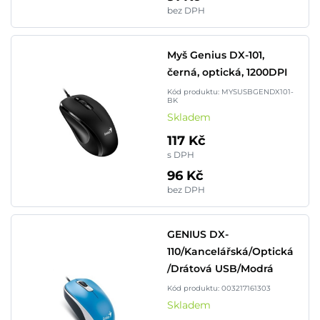
bez DPH
Myš Genius DX-101,
černá, optická, 1200DPI
Kód produktu: MYSUSBGENDX101-
BK
Skladem
117 Kč
s DPH
96 Kč
bez DPH
GENIUS DX-
110/Kancelářská/Optická
/Drátová USB/Modrá
Kód produktu: 003217161303
Skladem