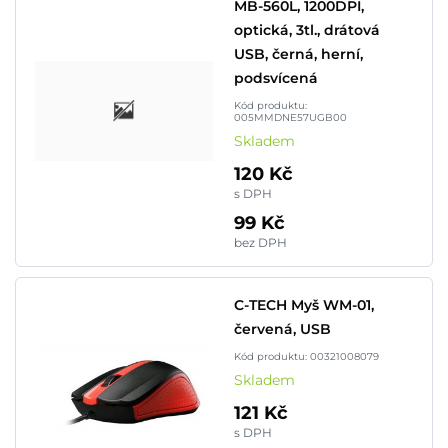
MB-560L, 1200DPI,
optická, 3tl., drátová
USB, černá, herní,
podsvícená
Kód produktu:
005MMDNE57UGB00
Skladem
120 Kč
s DPH
99 Kč
bez DPH
C-TECH Myš WM-01,
červená, USB
Kód produktu: 00321008079
Skladem
121 Kč
s DPH