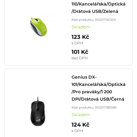
110/Kancelářská/Optická
/Drátová USB/Zelená
Kód produktu: 003217161305
Skladem
123 Kč
s DPH
101 Kč
bez DPH
Genius DX-
101/Kancelářská/Optická
/Pro praváky/1 200
DPI/Drátová USB/Černá
Kód produktu: 003217183085
Skladem
124 Kč
s DPH