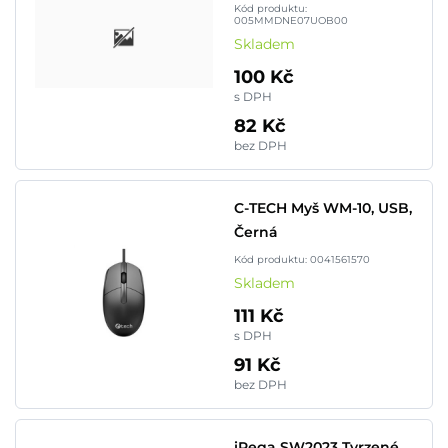
Kód produktu:
005MMDNE07UOB00
Skladem
100 Kč
s DPH
82 Kč
bez DPH
C-TECH Myš WM-10, USB,
Černá
Kód produktu: 0041561570
Skladem
111 Kč
s DPH
91 Kč
bez DPH
iPega SW2023 Tvrzené