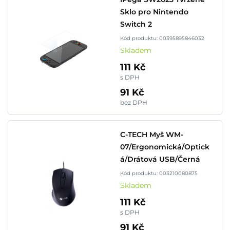
Sklo pro Nintendo
Switch 2
Kód produktu: 00395895846032
Skladem
111 Kč
s DPH
91 Kč
bez DPH
C-TECH Myš WM-
07/Ergonomická/Optick
á/Drátová USB/Černá
Kód produktu: 003210080875
Skladem
111 Kč
s DPH
91 Kč