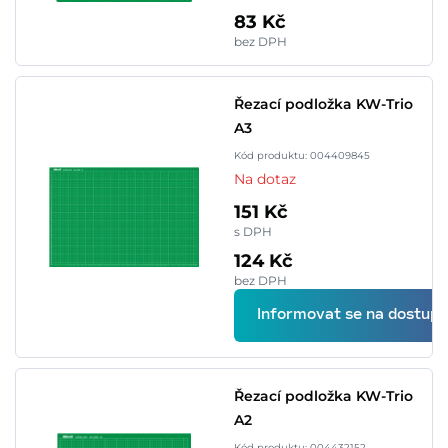
83 Kč
bez DPH
Řezací podložka KW-Trio
A3
Kód produktu: 004409845
Na dotaz
151 Kč
s DPH
124 Kč
bez DPH
Informovat se na dostupn
Řezací podložka KW-Trio
A2
Kód produktu: 004432152