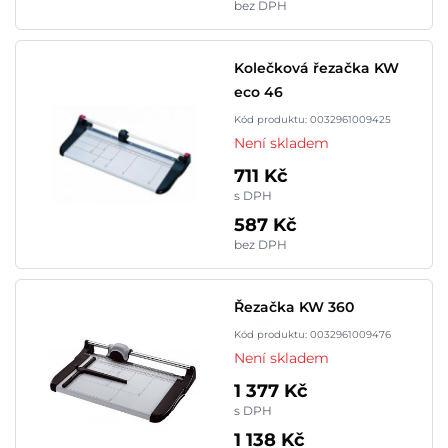
bez DPH
Kolečková řezačka KW
eco 46
Kód produktu: 0032961009425
Není skladem
711 Kč
s DPH
587 Kč
bez DPH
Řezačka KW 360
Kód produktu: 0032961009476
Není skladem
1 377 Kč
s DPH
1 138 Kč