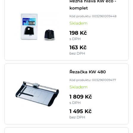
Řezná hlava KW eco -
komplet
Kód produktu: 0032961009448
Skladem
198 Kč
s DPH
163 Kč
bez DPH
Řezačka KW 480
Kód produktu: 0032961009477
Skladem
1 809 Kč
s DPH
1 495 Kč
bez DPH