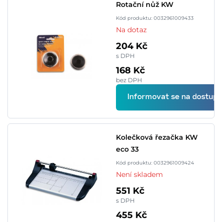
Rotační nůž KW
Kód produktu: 0032961009433
Na dotaz
204 Kč
s DPH
168 Kč
bez DPH
Informovat se na dostupn
Kolečková řezačka KW
eco 33
Kód produktu: 0032961009424
Není skladem
551 Kč
s DPH
455 Kč