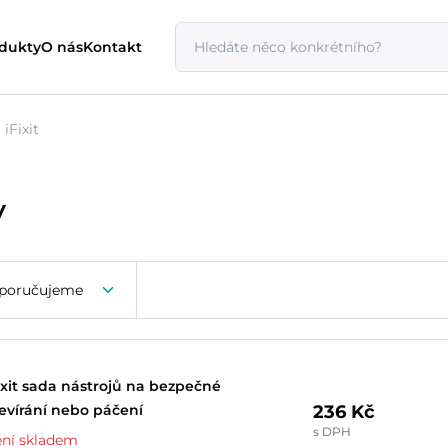
odukty
O nás
Kontakt
iFixit
y
poručujeme
ixit sada nástrojů na bezpečné
236 Kč
evírání nebo páčení
s DPH
ní skladem