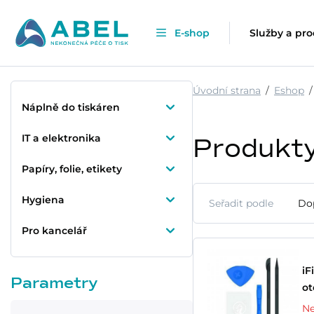
E-shop
Služby a pr
Úvodní strana
Eshop
Náplně do tiskáren
IT a elektronika
Produkt
Papíry, folie, etikety
Hygiena
Seřadit podle
Do
Pro kancelář
iF
Parametry
ot
Ne