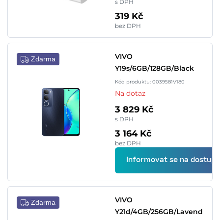
s DPH
319 Kč
bez DPH
VIVO
Zdarma
Y19s/6GB/128GB/Black
Kód produktu: 0039581V180
Na dotaz
3 829 Kč
s DPH
3 164 Kč
bez DPH
Informovat se na dostupn
VIVO
Zdarma
Y21d/4GB/256GB/Lavend