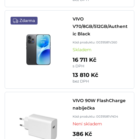
VIVO
Zdarma
V70/8GB/512GB/Authent
ic Black
Kód produktu: 0039581V260
Skladem
16 711 Kč
s DPH
13 810 Kč
bez DPH
VIVO 90W FlashCharge
nabíječka
Kód produktu: 0039581VN04
Není skladem
386 Kč