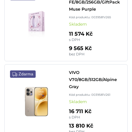
FE/8GB/256GB/GiftPack
Muse Purple
Kód produktu: 0039581V265
Skladem
11 574 Kč
s DPH
9 565 Kč
bez DPH
VIVO
Zdarma
V70/8GB/512GB/Alpine
Gray
Kód produktu: 0039581V261
Skladem
16 711 Kč
s DPH
13 810 Kč
bez DPH