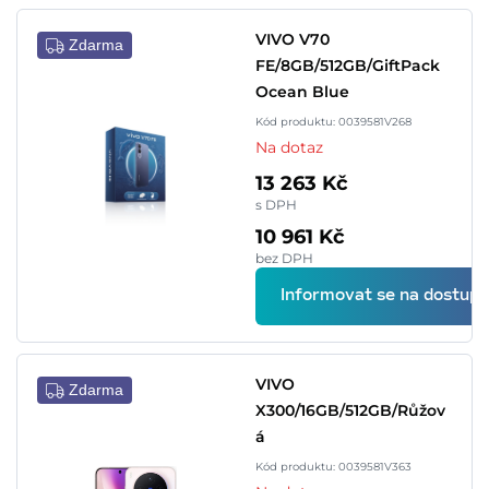
VIVO V70
Zdarma
FE/8GB/512GB/GiftPack
Ocean Blue
Kód produktu: 0039581V268
Na dotaz
13 263 Kč
s DPH
10 961 Kč
bez DPH
Informovat se na dostupn
VIVO
Zdarma
X300/16GB/512GB/Růžov
á
Kód produktu: 0039581V363