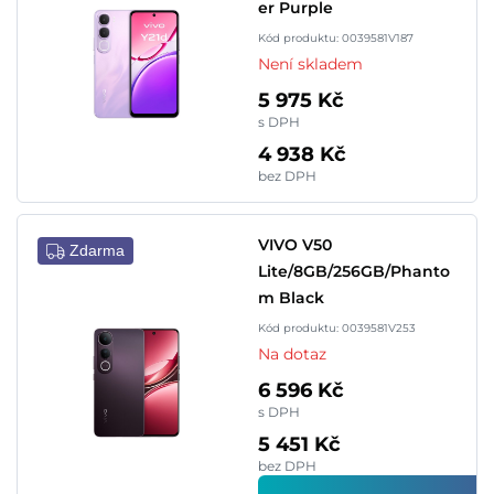
er Purple
Kód produktu: 0039581V187
Není skladem
5 975 Kč
s DPH
4 938 Kč
bez DPH
VIVO V50
Zdarma
Lite/8GB/256GB/Phanto
m Black
Kód produktu: 0039581V253
Na dotaz
6 596 Kč
s DPH
5 451 Kč
bez DPH