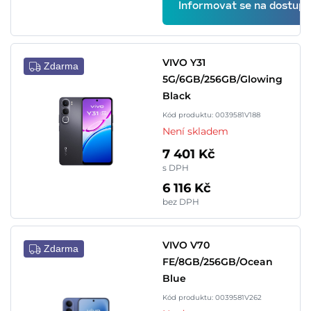
Informovat se na dostupn
VIVO Y31
Zdarma
5G/6GB/256GB/Glowing
Black
Kód produktu: 0039581V188
Není skladem
7 401 Kč
s DPH
6 116 Kč
bez DPH
VIVO V70
Zdarma
FE/8GB/256GB/Ocean
Blue
Kód produktu: 0039581V262