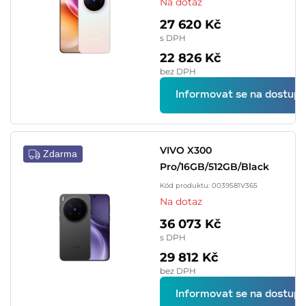
Na dotaz
27 620 Kč
s DPH
22 826 Kč
bez DPH
Informovat se na dostupn
VIVO X300
Zdarma
Pro/16GB/512GB/Black
Kód produktu: 0039581V365
Na dotaz
36 073 Kč
s DPH
29 812 Kč
bez DPH
Informovat se na dostupn