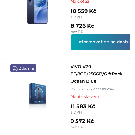
Na dotaz
10 559 Kč
s DPH
8 726 Kč
bez DPH
Informovat se na dostupn
VIVO V70
Zdarma
FE/8GB/256GB/GiftPack
Ocean Blue
Kód produktu: 0039581V264
Není skladem
11 583 Kč
s DPH
9 572 Kč
bez DPH