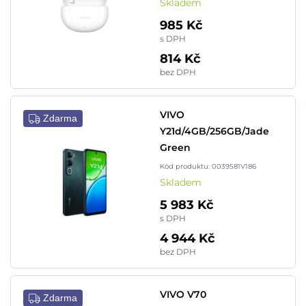
Skladem
985 Kč
s DPH
814 Kč
bez DPH
VIVO
Zdarma
Y21d/4GB/256GB/Jade
Green
Kód produktu: 0039581V186
Skladem
5 983 Kč
s DPH
4 944 Kč
bez DPH
VIVO V70
Zdarma