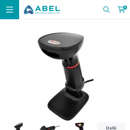
0
Další