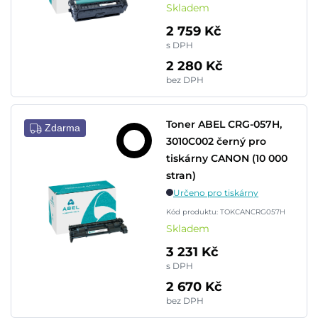
Skladem
2 759 Kč
s DPH
2 280 Kč
bez DPH
Toner ABEL CRG-057H,
Zdarma
3010C002 černý pro
tiskárny CANON (10 000
stran)
Určeno pro tiskárny
Kód produktu: TOKCANCRG057H
Skladem
3 231 Kč
s DPH
2 670 Kč
bez DPH