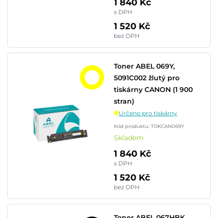
1 840 Kč
s DPH
1 520 Kč
bez DPH
Toner ABEL 069Y,
5091C002 žlutý pro
tiskárny CANON (1 900
stran)
Určeno pro tiskárny
Kód produktu: TOKCAN069Y
Skladem
1 840 Kč
s DPH
1 520 Kč
bez DPH
Toner ABEL 067HBK,