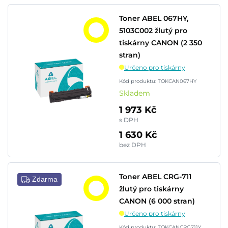
Toner ABEL 067HY,
5103C002 žlutý pro
tiskárny CANON (2 350
stran)
Určeno pro tiskárny
Kód produktu: TOKCAN067HY
Skladem
1 973 Kč
s DPH
1 630 Kč
bez DPH
Toner ABEL CRG-711
Zdarma
žlutý pro tiskárny
CANON (6 000 stran)
Určeno pro tiskárny
Kód produktu: TOKCANCRG711Y