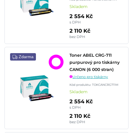
Skladem
2 554 Kč
s DPH
2 110 Kč
bez DPH
Toner ABEL CRG-711
Zdarma
purpurový pro tiskárny
CANON (6 000 stran)
Určeno pro tiskárny
Kód produktu: TOKCANCRG711M
Skladem
2 554 Kč
s DPH
2 110 Kč
bez DPH