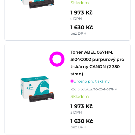
Skladem
1 973 Kč
s DPH
1 630 Kč
bez DPH
Toner ABEL 067HM,
5104C002 purpurový pro
tiskárny CANON (2 350
stran)
Určeno pro tiskárny
Kód produktu: TOKCAN067HM
Skladem
1 973 Kč
s DPH
1 630 Kč
bez DPH