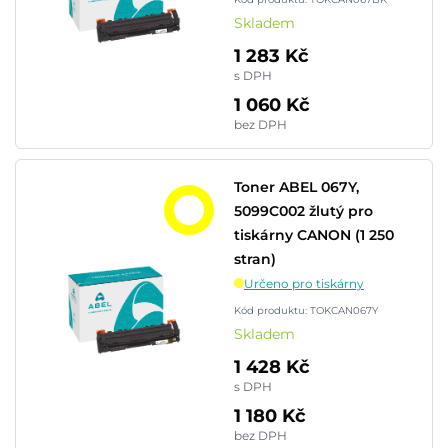
Skladem
1 283 Kč
s DPH
1 060 Kč
bez DPH
Toner ABEL 067Y,
5099C002 žlutý pro
tiskárny CANON (1 250
stran)
Určeno pro tiskárny
Kód produktu: TOKCAN067Y
Skladem
1 428 Kč
s DPH
1 180 Kč
bez DPH