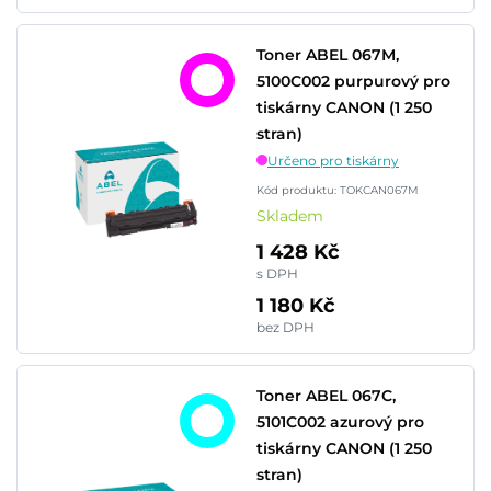
Toner ABEL 067M,
5100C002 purpurový pro
tiskárny CANON (1 250
stran)
Určeno pro tiskárny
Kód produktu: TOKCAN067M
Skladem
1 428 Kč
s DPH
1 180 Kč
bez DPH
Toner ABEL 067C,
5101C002 azurový pro
tiskárny CANON (1 250
stran)