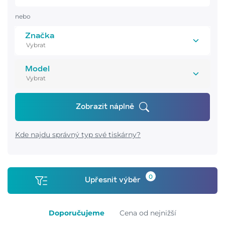
nebo
Značka
Model
Zobrazit náplně
Kde najdu správný typ své tiskárny?
0
Upřesnit výběr
Doporučujeme
Cena od nejnižší