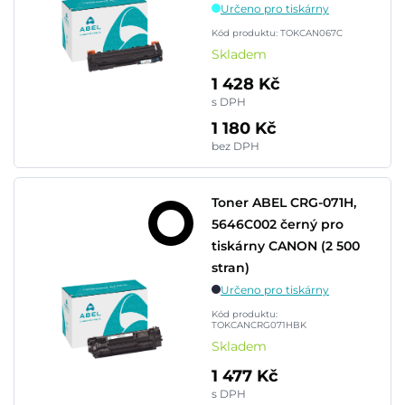
Určeno pro tiskárny
Kód produktu: TOKCAN067C
Skladem
1 428 Kč
s DPH
1 180 Kč
bez DPH
Toner ABEL CRG-071H,
5646C002 černý pro
tiskárny CANON (2 500
stran)
Určeno pro tiskárny
Kód produktu:
TOKCANCRG071HBK
Skladem
1 477 Kč
s DPH