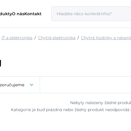
odukty
O nás
Kontakt
IT a elektronika
Chytrá elektronika
Chytré hodinky a náram
g
poručujeme
Nebyly nalezeny žádné produk
Kategorie je buď prázdná nebo žádný produkt neodpovídá n