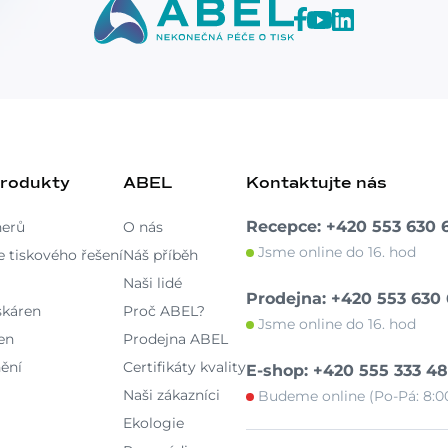
produkty
ABEL
Kontaktujte nás
Recepce: +420 553 630 
nerů
O nás
Jsme online do 16. hod
 tiskového řešení
Náš příběh
Naši lidé
Prodejna: +420 553 630
skáren
Proč ABEL?
Jsme online do 16. hod
ren
Prodejna ABEL
ění
Certifikáty kvality
E-shop: +420 555 333 4
Naši zákazníci
Budeme online (Po-Pá: 8:00
Ekologie