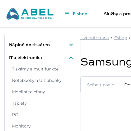
E-shop
Služby a pr
Úvodní strana
Eshop
Náplně do tiskáren
IT a elektronika
Samsun
Tiskárny a multifunkce
Notebooky a Ultrabooky
Seřadit podle
Do
Mobilní telefony
Tablety
PC
Monitory