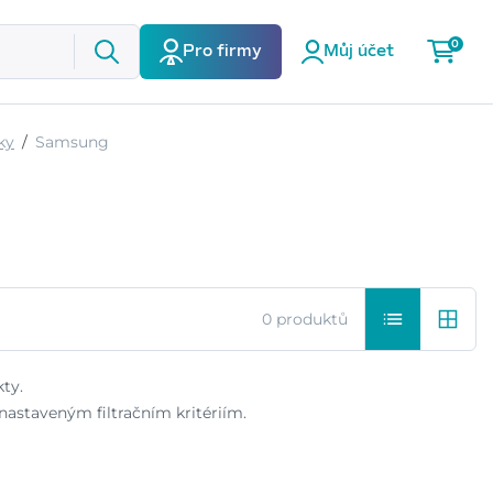
0
Pro firmy
Můj účet
ky
Samsung
0 produktů
ty.
astaveným filtračním kritériím.