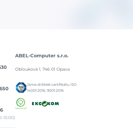
ABEL-Computer s.r.o.
630
Oblouková 1, 746 01 Opava
Jsme držitelé certifikátu ISO
 650
14001:2016, 9001:2016
86
–15:00)