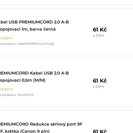
abel USB PREMIUMCORD 2.0 A-B
61 Kč
opojovací 1m, barva černá
s DPH
kladem
d produktu: KABPROPRE004475465
REMIUMCORD Kabel USB 2.0 A-B
61 Kč
opojovací 0,5m (M/M)
s DPH
kladem
 produktu: 004321013
EMIUMCORD Redukce sériový port 9F
61 Kč
9F, krátká (Canon 9 pin)