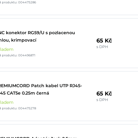
d produktu: 004475286
C konektor RG59/U s pozlacenou
65 Kč
hlou, krimpovací
s DPH
kladem
d produktu: 004496871
REMIUMCORD Patch kabel UTP RJ45-
65 Kč
45 CAT5e 0.25m černá
s DPH
kladem
d produktu: 004475278