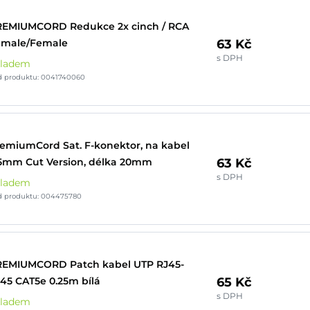
REMIUMCORD Redukce 2x cinch / RCA
63 Kč
emale/Female
s DPH
kladem
d produktu: 0041740060
emiumCord Sat. F-konektor, na kabel
63 Kč
5mm Cut Version, délka 20mm
s DPH
kladem
d produktu: 004475780
REMIUMCORD Patch kabel UTP RJ45-
65 Kč
45 CAT5e 0.25m bílá
s DPH
kladem