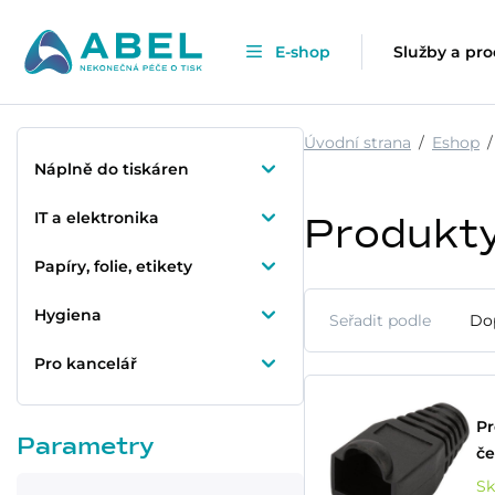
E-shop
Služby a pr
Úvodní strana
Eshop
Náplně do tiskáren
IT a elektronika
Produkt
Papíry, folie, etikety
Hygiena
Seřadit podle
Do
Pro kancelář
Pr
Parametry
če
S