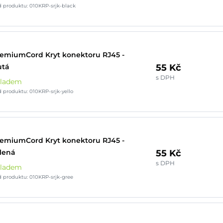
 produktu: 010KRP-srjk-black
emiumCord Kryt konektoru RJ45 -
55 Kč
utá
s DPH
kladem
 produktu: 010KRP-srjk-yello
emiumCord Kryt konektoru RJ45 -
55 Kč
lená
s DPH
kladem
 produktu: 010KRP-srjk-gree