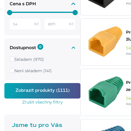
Cena s DPH
Kód
Kč
Kč
Pr
žl
0
Dostupnost
S
Kód
Skladem (970)
Není skladem (141)
Pr
ze
S
Zrušit všechny filtry
Kód
Jsme tu pro Vás