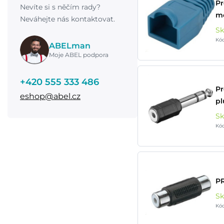
Pr
Nevíte si s něčím rady?
mo
Neváhejte nás kontaktovat.
S
Kó
ABELman
Moje ABEL podpora
+420 555 333 486
P
eshop@abel.cz
pl
S
Kó
P
S
Kó