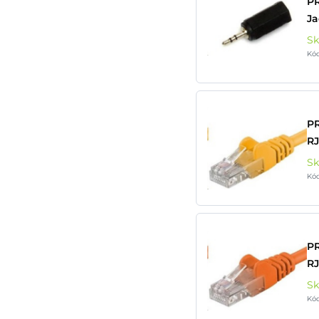
P
Ja
S
Kó
P
RJ
S
Kó
P
RJ
S
Kó