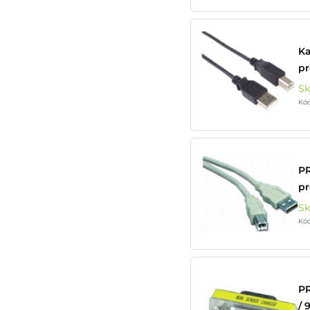
K
pr
S
Kó
P
pr
S
Kód
PR
/ 