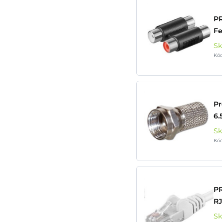
P
F
S
Kó
Pr
6.
S
Kó
P
RJ
S