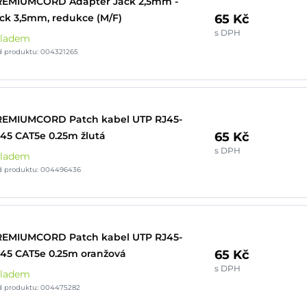
REMIUMCORD Adaptér Jack 2,5mm -
65 Kč
ck 3,5mm, redukce (M/F)
s DPH
kladem
d produktu: 004321265
REMIUMCORD Patch kabel UTP RJ45-
65 Kč
45 CAT5e 0.25m žlutá
s DPH
kladem
d produktu: 004496436
REMIUMCORD Patch kabel UTP RJ45-
65 Kč
45 CAT5e 0.25m oranžová
s DPH
kladem
d produktu: 004475282