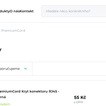
odukty
O nás
Kontakt
PremiumCord
y
poručujeme
emiumCord Kryt konektoru RJ45 -
55 Kč
rná
s DPH
kladem