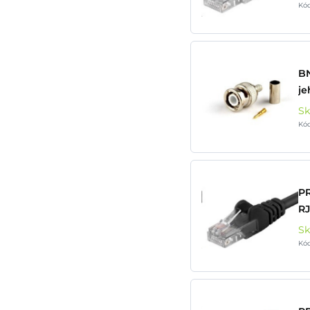
Kó
BN
je
S
Kó
P
RJ
S
Kó