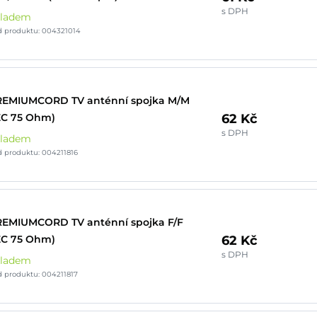
s DPH
kladem
d produktu: 004321014
REMIUMCORD TV anténní spojka M/M
62 Kč
EC 75 Ohm)
s DPH
kladem
 produktu: 004211816
EMIUMCORD TV anténní spojka F/F
62 Kč
EC 75 Ohm)
s DPH
kladem
 produktu: 004211817