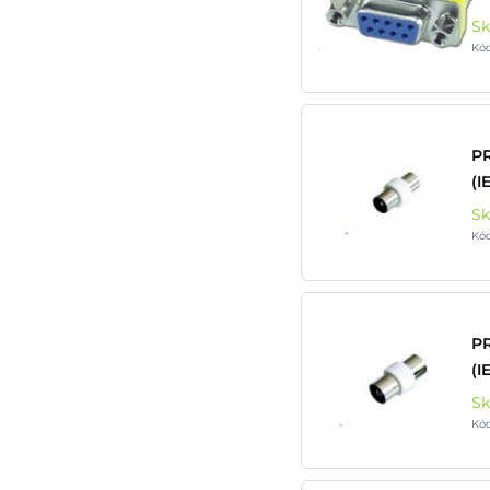
S
Kó
P
(I
S
Kód
PR
(I
S
Kód