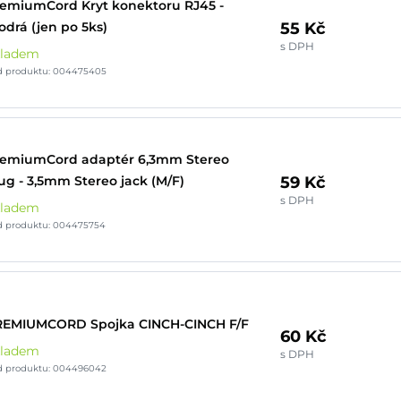
emiumCord Kryt konektoru RJ45 -
55 Kč
drá (jen po 5ks)
s DPH
kladem
d produktu: 004475405
remiumCord adaptér 6,3mm Stereo
59 Kč
ug - 3,5mm Stereo jack (M/F)
s DPH
kladem
d produktu: 004475754
REMIUMCORD Spojka CINCH-CINCH F/F
60 Kč
kladem
s DPH
d produktu: 004496042