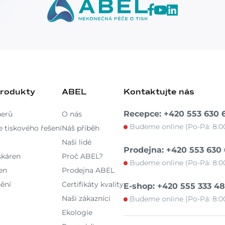
produkty
ABEL
Kontaktujte nás
Recepce: +420 553 630 
nerů
O nás
Budeme online (Po-Pá: 8:00
 tiskového řešení
Náš příběh
Naši lidé
Prodejna: +420 553 630
skáren
Proč ABEL?
Budeme online (Po-Pá: 8:00
en
Prodejna ABEL
ění
Certifikáty kvality
E-shop: +420 555 333 4
Naši zákazníci
Budeme online (Po-Pá: 8:00
Ekologie