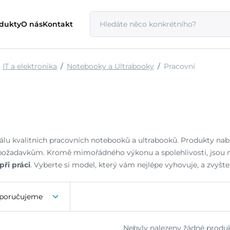
odukty
O nás
Kontakt
IT a elektronika
Notebooky a Ultrabooky
Pracovní
kálu kvalitních pracovních notebooků a ultrabooků. Produkty na
ožadavkům. Kromě mimořádného výkonu a spolehlivosti, jsou n
při práci
. Vyberte si model, který vám nejlépe vyhovuje, a zvyšt
poručujeme
Nebyly nalezeny žádné produk