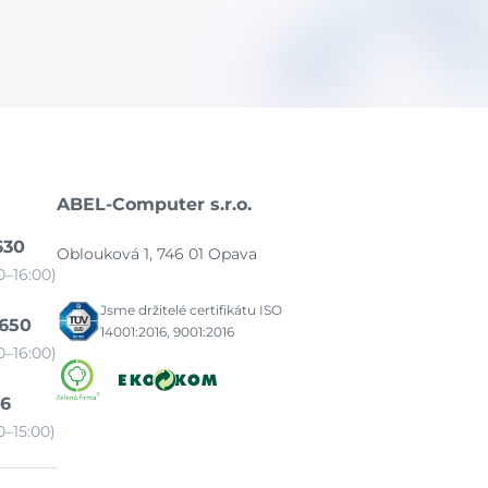
ABEL-Computer s.r.o.
630
Oblouková 1, 746 01 Opava
–16:00)
Jsme držitelé certifikátu ISO
 650
14001:2016, 9001:2016
–16:00)
86
–15:00)