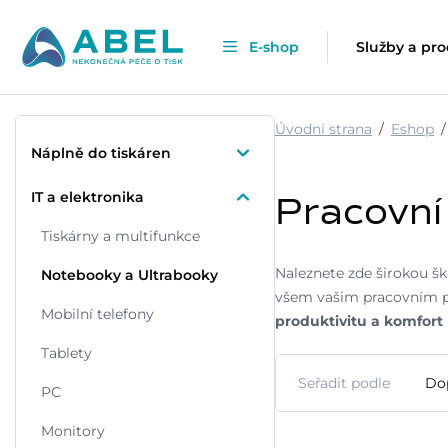
E-shop
Služby a pr
Úvodní strana
Eshop
Náplně do tiskáren
IT a elektronika
Pracovní
Tiskárny a multifunkce
Naleznete zde širokou š
Notebooky a Ultrabooky
všem vašim pracovním p
Mobilní telefony
produktivitu a komfort 
Tablety
Seřadit podle
Do
PC
Monitory