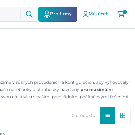
0
Pro firmy
Můj účet
bízíme v různých provedeních a konfiguracích, aby vyhovovaly
aše notebooky a ultrabooky navrženy
pro maximální
e svou efektivitu s našimi prvotřídními počítačovými řešeními.
0 produktů
ty.