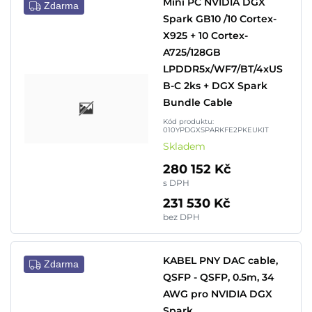
Mini PC NVIDIA DGX
Zdarma
Spark GB10 /10 Cortex-
X925 + 10 Cortex-
A725/128GB
LPDDR5x/WF7/BT/4xUS
B-C 2ks + DGX Spark
Bundle Cable
Kód produktu:
010YPDGXSPARKFE2PKEUKIT
Skladem
280 152 Kč
s DPH
231 530 Kč
bez DPH
KABEL PNY DAC cable,
Zdarma
QSFP - QSFP, 0.5m, 34
AWG pro NVIDIA DGX
Spark