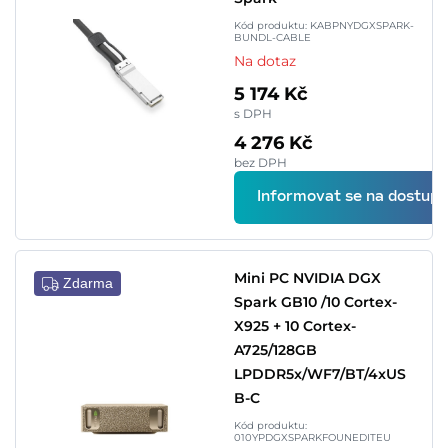
Kód produktu: KABPNYDGXSPARK-
BUNDL-CABLE
Na dotaz
5 174 Kč
s DPH
4 276 Kč
bez DPH
Informovat se na dostupn
Mini PC NVIDIA DGX
Zdarma
Spark GB10 /10 Cortex-
X925 + 10 Cortex-
A725/128GB
LPDDR5x/WF7/BT/4xUS
B-C
Kód produktu:
010YPDGXSPARKFOUNEDITEU