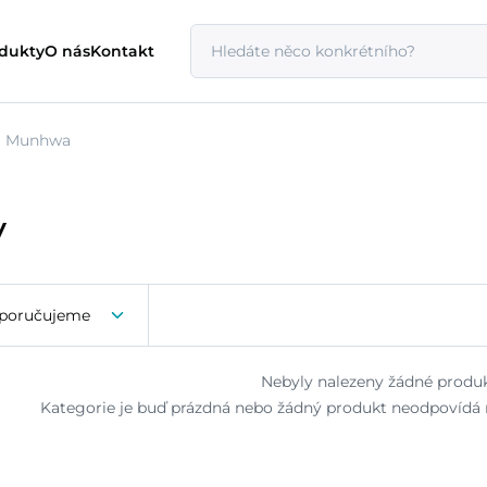
odukty
O nás
Kontakt
Munhwa
y
poručujeme
Nebyly nalezeny žádné produk
Kategorie je buď prázdná nebo žádný produkt neodpovídá n