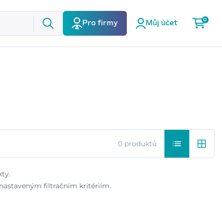
0
Pro firmy
Můj účet
0 produktů
ty.
astaveným filtračním kritériím.