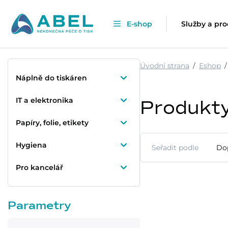
E-shop
Služby a pr
Úvodní strana
Eshop
Náplně do tiskáren
IT a elektronika
Produkt
Papíry, folie, etikety
Hygiena
Seřadit podle
Do
Pro kancelář
Parametry