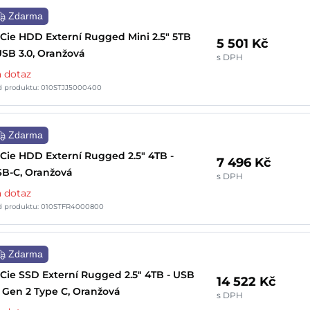
Zdarma
Cie HDD Externí Rugged Mini 2.5" 5TB
5 501 Kč
USB 3.0, Oranžová
s DPH
 dotaz
d produktu: 010STJJ5000400
Zdarma
Cie HDD Externí Rugged 2.5" 4TB -
7 496 Kč
B-C, Oranžová
s DPH
 dotaz
d produktu: 010STFR4000800
Zdarma
Cie SSD Externí Rugged 2.5" 4TB - USB
14 522 Kč
1 Gen 2 Type C, Oranžová
s DPH