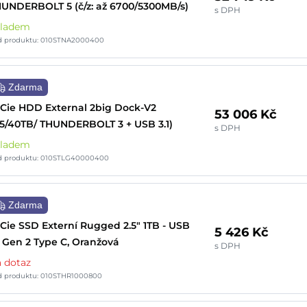
UNDERBOLT 5 (č/z: až 6700/5300MB/s)
s DPH
kladem
d produktu: 010STNA2000400
Zdarma
Cie HDD External 2big Dock-V2
53 006 Kč
.5/40TB/ THUNDERBOLT 3 + USB 3.1)
s DPH
kladem
d produktu: 010STLG40000400
Zdarma
Cie SSD Externí Rugged 2.5" 1TB - USB
5 426 Kč
1 Gen 2 Type C, Oranžová
s DPH
 dotaz
d produktu: 010STHR1000800