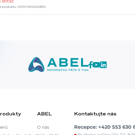
 dotaz
d produktu: 010STHR4000800
produkty
ABEL
Kontaktujte nás
Recepce: +420 553 630 
nerů
O nás
Budeme online (Po-Pá: 8:00