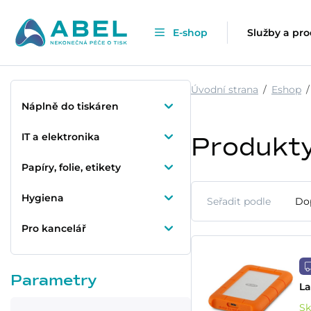
E-shop
Služby a pr
Úvodní strana
Eshop
Náplně do tiskáren
IT a elektronika
Produkt
Papíry, folie, etikety
Hygiena
Seřadit podle
Do
Pro kancelář
Parametry
La
S