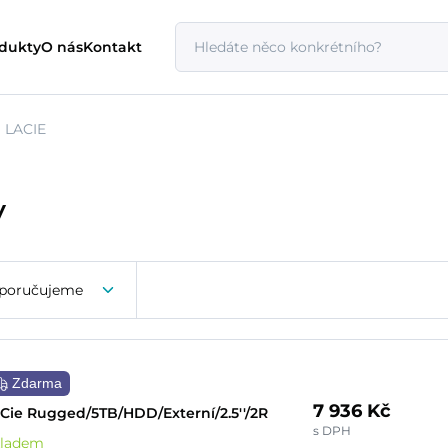
odukty
O nás
Kontakt
LACIE
y
poručujeme
Zdarma
7 936 Kč
Cie Rugged/5TB/HDD/Externí/2.5''/2R
s DPH
kladem