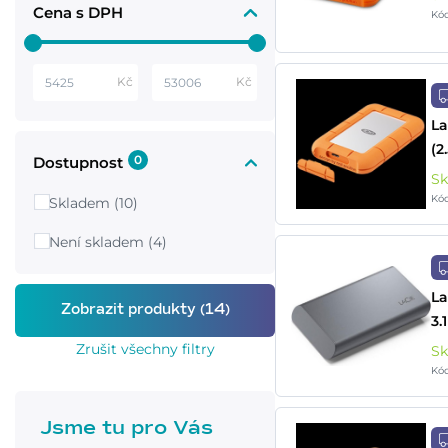
Cena s DPH
Kó
Kč
Kč
La
(2
0
Dostupnost
S
Kó
Skladem (10)
Není skladem (4)
La
3.
Zrušit všechny filtry
S
Kó
Jsme tu pro Vás