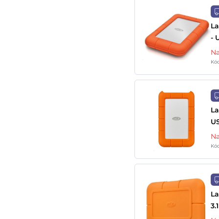
La
- 
Na
Kó
La
US
Na
Kó
La
3.