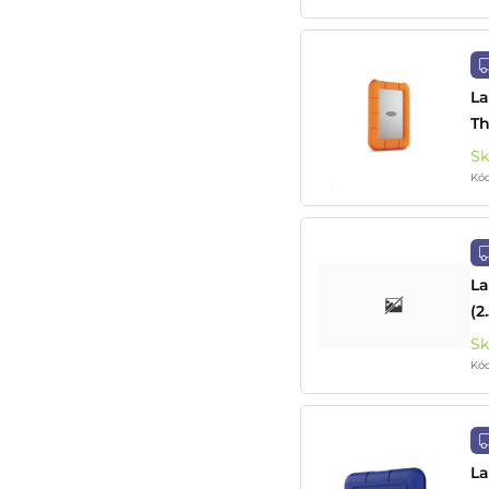
La
Th
S
Kó
La
(2
S
Kó
La