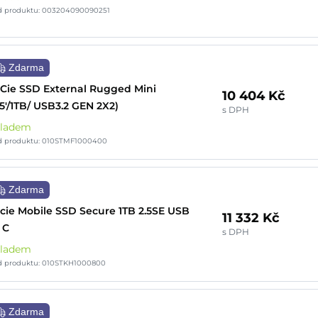
d produktu: 003204090090251
Zdarma
Cie SSD External Rugged Mini
10 404 Kč
.5'/1TB/ USB3.2 GEN 2X2)
s DPH
kladem
d produktu: 010STMF1000400
Zdarma
cie Mobile SSD Secure 1TB 2.5SE USB
11 332 Kč
1 C
s DPH
kladem
d produktu: 010STKH1000800
Zdarma