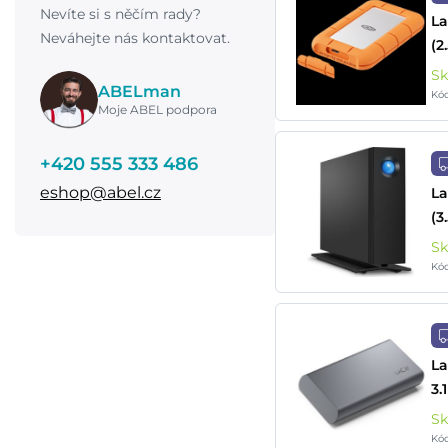
Nevíte si s něčím rady?
La
Neváhejte nás kontaktovat.
(2
S
ABELman
Kó
Moje ABEL podpora
+420 555 333 486
eshop@abel.cz
La
(3
S
Kó
La
3.
S
Kó