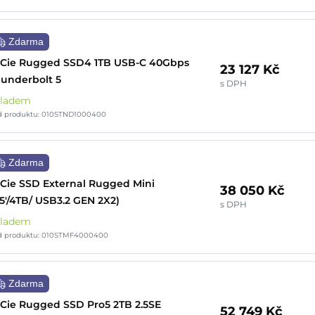
Zdarma
Cie Rugged SSD4 1TB USB-C 40Gbps
23 127 Kč
underbolt 5
s DPH
kladem
d produktu: 010STND1000400
Zdarma
Cie SSD External Rugged Mini
38 050 Kč
.5'/4TB/ USB3.2 GEN 2X2)
s DPH
kladem
d produktu: 010STMF4000400
Zdarma
Cie Rugged SSD Pro5 2TB 2.5SE
52 749 Kč