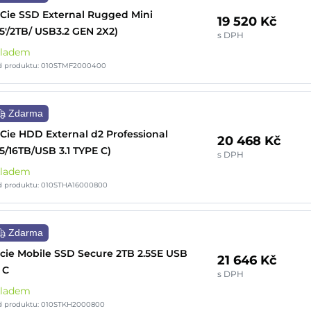
Cie SSD External Rugged Mini
19 520 Kč
.5'/2TB/ USB3.2 GEN 2X2)
s DPH
kladem
d produktu: 010STMF2000400
Zdarma
Cie HDD External d2 Professional
20 468 Kč
.5/16TB/USB 3.1 TYPE C)
s DPH
kladem
d produktu: 010STHA16000800
Zdarma
cie Mobile SSD Secure 2TB 2.5SE USB
21 646 Kč
1 C
s DPH
kladem
d produktu: 010STKH2000800