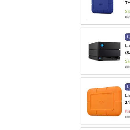
TH
S
Kó
La
(3
S
Kó
La
3.
Na
Kó