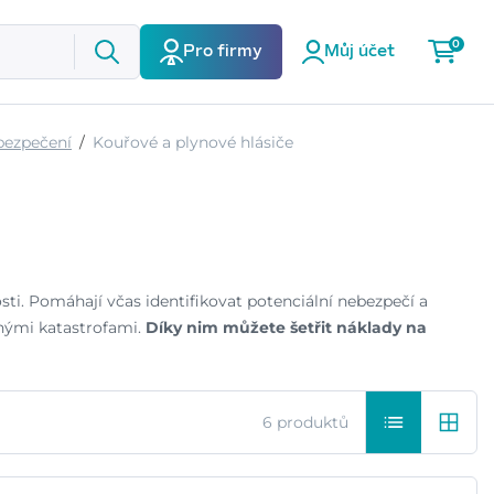
0
Pro firmy
Můj účet
bezpečení
Kouřové a plynové hlásiče
i. Pomáhají včas identifikovat potenciální nebezpečí a
nými katastrofami.
Díky nim můžete šetřit náklady na
6 produktů