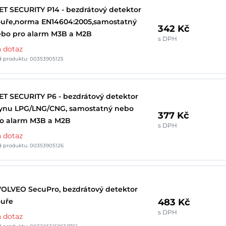
ET SECURITY P14 - bezdrátový detektor
uře,norma EN14604:2005,samostatný
342 Kč
bo pro alarm M3B a M2B
s DPH
 dotaz
d produktu: 00353905125
ET SECURITY P6 - bezdrátový detektor
ynu LPG/LNG/CNG, samostatný nebo
377 Kč
o alarm M3B a M2B
s DPH
 dotaz
d produktu: 00353905126
OLVEO SecuPro, bezdrátový detektor
483 Kč
ouře
s DPH
 dotaz