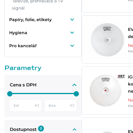
Televize, přehrávače a TV
Kó
signál
Papíry, folie, etikety
EV
Hygiena
de
Ne
Pro kancelář
Kó
Parametry
iG
ko
Cena s DPH
ne
Na
Kč
Kč
Kó
0
Dostupnost
EV