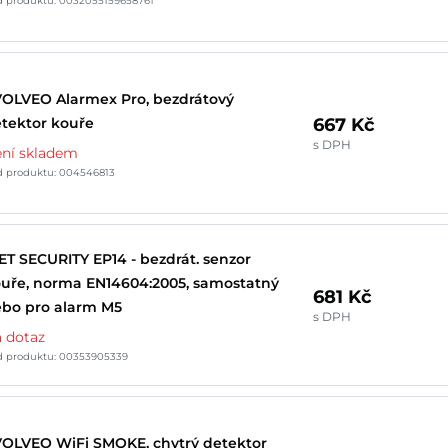
d produktu: 0032055159658761
OLVEO Alarmex Pro, bezdrátový
667 Kč
tektor kouře
s DPH
ní skladem
d produktu: 004546813
ET SECURITY EP14 - bezdrát. senzor
uře, norma EN14604:2005, samostatný
681 Kč
bo pro alarm M5
s DPH
 dotaz
d produktu: 00353905339
OLVEO WiFi SMOKE, chytrý detektor