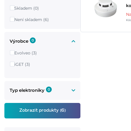
k
Skladem (0)
Na
Není skladem (6)
Kó
0
Výrobce
Evolveo (3)
iGET (3)
0
Typ elektroniky