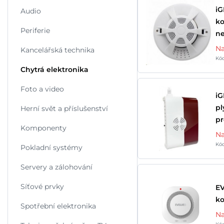
iG
Audio
ko
Periferie
ne
Na
Kancelářská technika
Kó
Chytrá elektronika
Foto a video
iG
pl
Herní svět a příslušenství
pr
Komponenty
Na
Kó
Pokladní systémy
Servery a zálohování
Síťové prvky
EV
k
Spotřební elektronika
Na