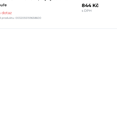
844 Kč
ouře
s DPH
 dotaz
d produktu: 0032055159658600