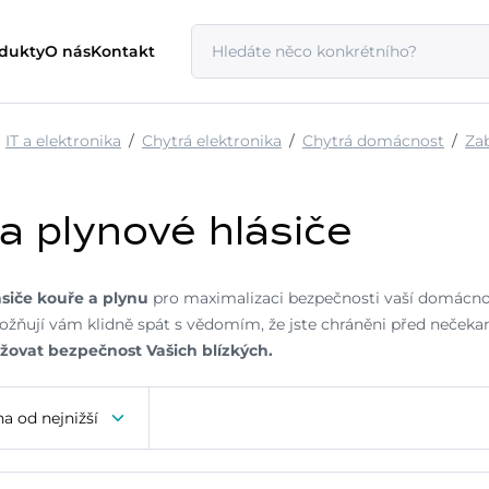
odukty
O nás
Kontakt
IT a elektronika
Chytrá elektronika
Chytrá domácnost
Za
a plynové hlásiče
ásiče kouře a plynu
pro maximalizaci bezpečnosti vaší domácnost
žňují vám klidně spát s vědomím, že jste chráněni před nečeka
ržovat bezpečnost Vašich blízkých.
a od nejnižší