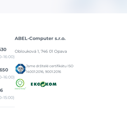
ABEL-Computer s.r.o.
630
Oblouková 1, 746 01 Opava
–16:00)
Jsme držitelé certifikátu ISO
 650
14001:2016, 9001:2016
–16:00)
86
–15:00)