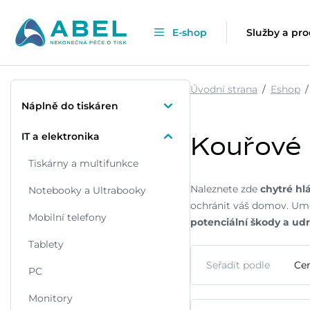
E-shop
Služby a pr
Úvodní strana
Eshop
Náplně do tiskáren
IT a elektronika
Kouřové 
Tiskárny a multifunkce
Naleznete zde
chytré hl
Notebooky a Ultrabooky
ochránit váš domov. Umo
Mobilní telefony
potenciální škody a ud
Tablety
Seřadit podle
Cen
PC
Monitory