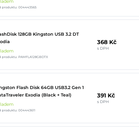
kladem
d produktu: 004443565
ashDisk 128GB Kingston USB 3.2 DT
368 Kč
odia
s DPH
kladem
d produktu: PAMFLA128GBDTX
ngston Flash Disk 64GB USB3.2 Gen 1
391 Kč
taTraveler Exodia (Black + Teal)
s DPH
kladem
d produktu: 004443611