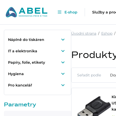
E-shop
Služby a pr
Úvodní strana
Eshop
Náplně do tiskáren
IT a elektronika
Produkt
Papíry, folie, etikety
Hygiena
Seřadit podle
Do
Pro kancelář
Ki
US
Parametry
ka