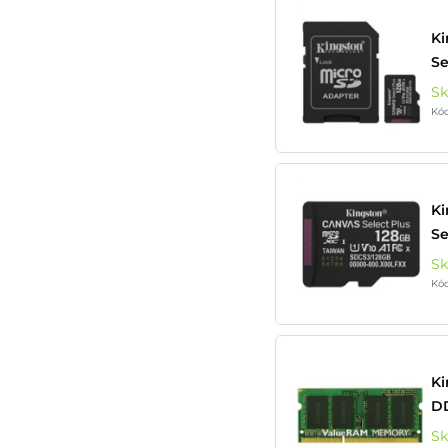
Ki
Se
S
Kó
Ki
Se
S
Kó
K
DD
S