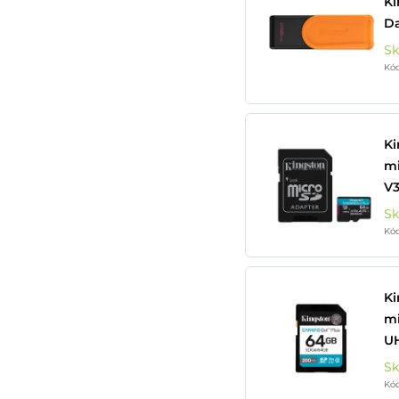
Ki
Da
S
Kó
Ki
mi
V3
S
Kó
Ki
mi
UH
S
Kó