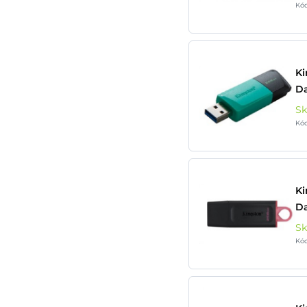
Kó
Ki
Da
S
Kó
Ki
Da
S
Kó