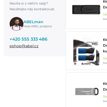
Ki
Nevíte si s něčím rady?
Da
Neváhejte nás kontaktovat.
S
Kó
ABELman
Moje ABEL podpora
+420 555 333 486
Ki
Da
eshop@abel.cz
ku
S
Kó
Ki
Da
S
Kó