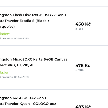
ngston Flash Disk 128GB USB3.2 Gen 1
taTraveler Exodia S (Black +
458 Kč
rquoise)
s DPH
kladem
d produktu: 004443760
ngston MicroSDXC karta 64GB Canvas
476 Kč
lect Plus, U1, V10, A1
s DPH
kladem
d produktu: 004443768
ngston 64GB USB3.2 Gen 1
taTraveler Kyson - COLOGO bez
483 Kč