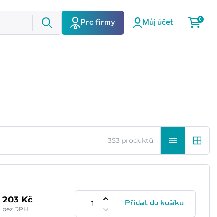
0
Pro firmy
Můj účet
353 produktů
203 Kč
Přidat do košíku
bez DPH