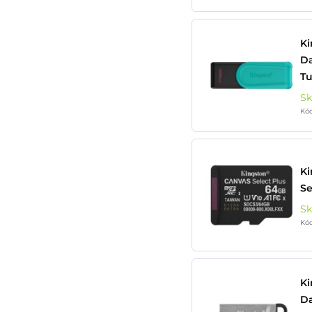
Ki
Da
Tu
S
Kó
Ki
Se
S
Kó
Ki
Da