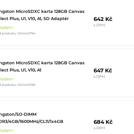
ngston MicroSDXC karta 128GB Canvas
642 Kč
lect Plus, U1, V10, A1, SD Adaptér
s DPH
kladem
d produktu: 004443764
ngston MicroSDXC karta 128GB Canvas
647 Kč
lect Plus, U1, V10, A1
s DPH
kladem
d produktu: 004443769
ingston/SO-DIMM
684 Kč
R3/4GB/1600MHz/CL11/1x4GB
s DPH
kladem