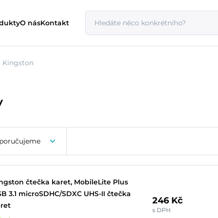
odukty
O nás
Kontakt
Kingston
y
poručujeme
ngston čtečka karet, MobileLite Plus
B 3.1 microSDHC/SDXC UHS-II čtečka
246 Kč
ret
s DPH