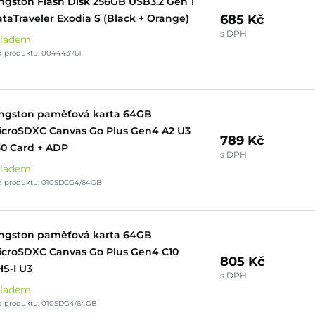
ngston Flash Disk 256GB USB3.2 Gen 1
685 Kč
taTraveler Exodia S (Black + Orange)
s DPH
kladem
d produktu: 004443761
ngston paměťová karta 64GB
croSDXC Canvas Go Plus Gen4 A2 U3
789 Kč
0 Card + ADP
s DPH
kladem
d produktu: 010SDCG4/64GB
ngston paměťová karta 64GB
croSDXC Canvas Go Plus Gen4 C10
805 Kč
S-I U3
s DPH
kladem
d produktu: 010SDG4/64GB