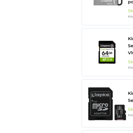
po
S
Kó
Ki
Se
V1
S
Kó
Ki
Se
S
Kó