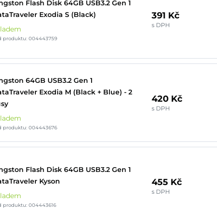
ngston Flash Disk 64GB USB3.2 Gen 1
391 Kč
taTraveler Exodia S (Black)
s DPH
kladem
d produktu: 004443759
ngston 64GB USB3.2 Gen 1
taTraveler Exodia M (Black + Blue) - 2
420 Kč
sy
s DPH
kladem
d produktu: 004443676
ngston Flash Disk 64GB USB3.2 Gen 1
455 Kč
taTraveler Kyson
s DPH
kladem
d produktu: 004443616