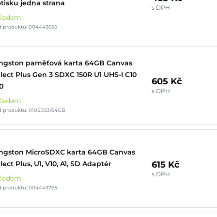
tisku jedna strana
s DPH
kladem
d produktu: 004443655
ngston paměťová karta 64GB Canvas
lect Plus Gen 3 SDXC 150R U1 UHS-I C10
605 Kč
0
s DPH
kladem
d produktu: 010SDS3/64GB
ngston MicroSDXC karta 64GB Canvas
615 Kč
lect Plus, U1, V10, A1, SD Adaptér
s DPH
kladem
d produktu: 004443763