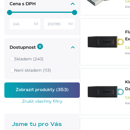
S
Cena s DPH
Kó
Kč
Kč
Fl
Ex
0
Dostupnost
S
Kó
Skladem (240)
Není skladem (113)
Ki
Da
S
Zrušit všechny filtry
Kó
Jsme tu pro Vás