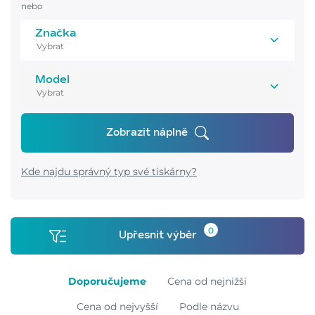
nebo
Značka
Model
Zobrazit náplně
Kde najdu správný typ své tiskárny?
0
Upřesnit výběr
Doporučujeme
Cena od nejnižší
Cena od nejvyšší
Podle názvu