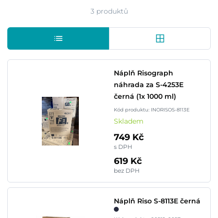
3 produktů
Náplň Risograph
náhrada za S-4253E
černá (1x 1000 ml)
Kód produktu: INORISOS-8113E
Skladem
749 Kč
s DPH
619 Kč
bez DPH
Náplň Riso S-8113E černá