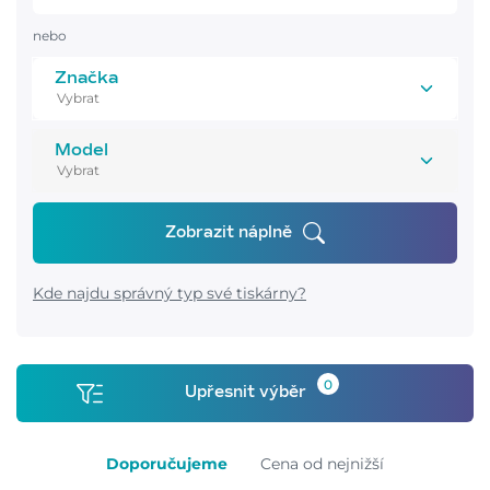
nebo
Značka
Model
Zobrazit náplně
Kde najdu správný typ své tiskárny?
0
Upřesnit výběr
Doporučujeme
Cena od nejnižší