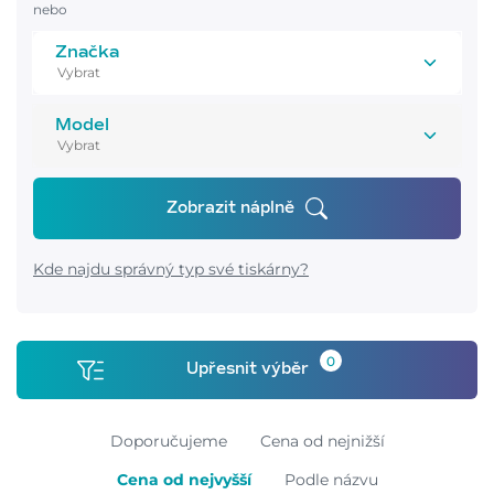
nebo
Značka
Model
Zobrazit náplně
Kde najdu správný typ své tiskárny?
0
Upřesnit výběr
Doporučujeme
Cena od nejnižší
Cena od nejvyšší
Podle názvu