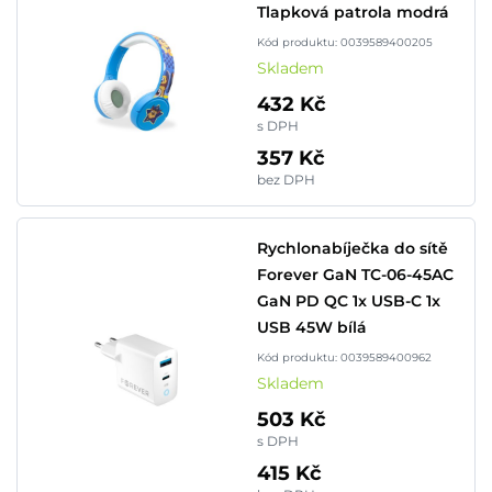
Tlapková patrola modrá
Kód produktu: 0039589400205
Skladem
432 Kč
s DPH
357 Kč
bez DPH
Rychlonabíječka do sítě
Forever GaN TC-06-45AC
GaN PD QC 1x USB-C 1x
USB 45W bílá
Kód produktu: 0039589400962
Skladem
503 Kč
s DPH
415 Kč