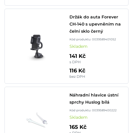
Držák do auta Forever
CH-140 s upevněním na
čelní sklo černý
Kód produktu: 0039589401052
Skladem
141 Kč
s DPH
116 Kč
bez DPH
Náhradní hlavice ústní
sprchy Huslog bílá
Kód produktu: 0039589400222
Skladem
165 Kč
s DPH