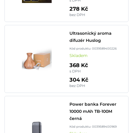
s DPH
278 Kč
bez DPH
Ultrasonický aroma
difuzér Huslog
Kód produktu: 0039589400226
Skladem
368 Kč
s DPH
304 Kč
bez DPH
Power banka Forever
10000 mAh TB-100M
černá
Kód produktu: 0039589400969