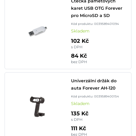
Čtečka paměťových
karet USB OTG Forever
pro MicroSD a SD
Kód produktu: 0039589401094
Skladem
102 Kč
s DPH
84 Kč
bez DPH
Univerzální držák do
auta Forever AH-120
Kód produktu: 0039589400154
Skladem
135 Kč
s DPH
111 Kč
bez DPH