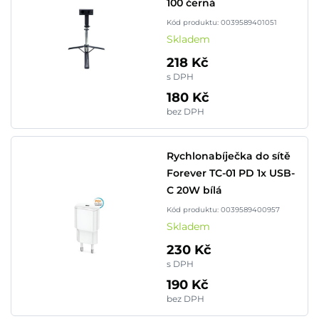
100 černá
Kód produktu: 0039589401051
Skladem
218 Kč
s DPH
180 Kč
bez DPH
Rychlonabíječka do sítě
Forever TC-01 PD 1x USB-
C 20W bílá
Kód produktu: 0039589400957
Skladem
230 Kč
s DPH
190 Kč
bez DPH