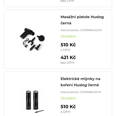
bez DPH
Masážní pistole Huslog
černá
Kód produktu: 0039589400220
Skladem
510 Kč
s DPH
421 Kč
bez DPH
Elektrické mlýnky na
koření Huslog černé
Kód produktu: 0039589400231
Skladem
510 Kč
s DPH