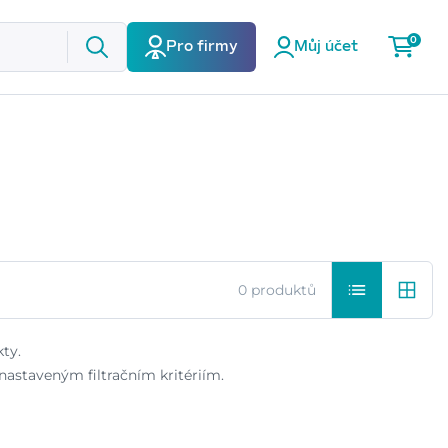
0
Pro firmy
Můj účet
0 produktů
ty.
astaveným filtračním kritériím.