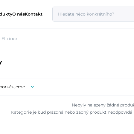
odukty
O nás
Kontakt
Eltrinex
y
poručujeme
Nebyly nalezeny žádné produk
Kategorie je buď prázdná nebo žádný produkt neodpovídá n