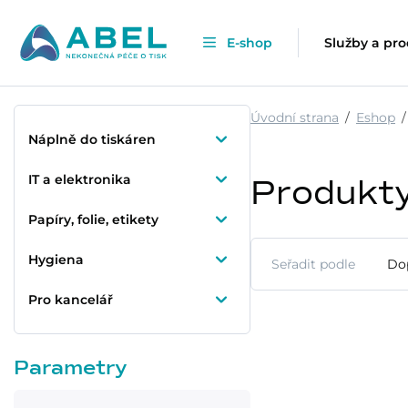
E-shop
Služby a pr
Úvodní strana
Eshop
Náplně do tiskáren
IT a elektronika
Produkt
Papíry, folie, etikety
Hygiena
Seřadit podle
Do
Pro kancelář
Parametry