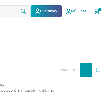
0
Pro firmy
Můj účet
0 produktů
ty.
astaveným filtračním kritériím.