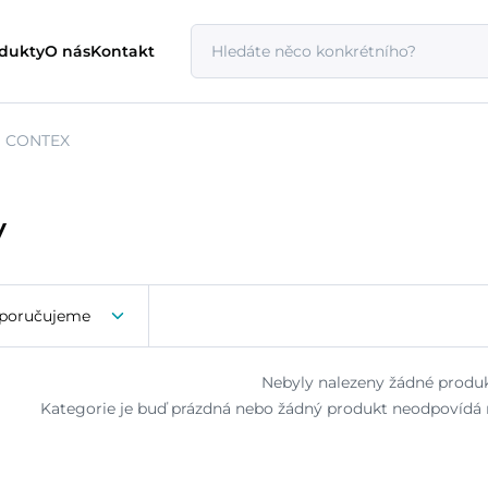
odukty
O nás
Kontakt
CONTEX
y
poručujeme
Nebyly nalezeny žádné produk
Kategorie je buď prázdná nebo žádný produkt neodpovídá n