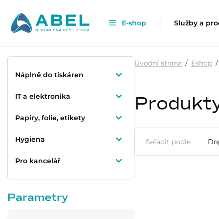
E-shop
Služby a pr
Úvodní strana
Eshop
Náplně do tiskáren
IT a elektronika
Produkt
Papíry, folie, etikety
Hygiena
Seřadit podle
Do
Pro kancelář
Parametry