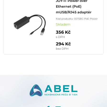
JOY-IT Power over
Ethernet (PoE)
mUSB/RJ45 adaptér
Kód produktu: 001SBC-PoE-Power
Skladem
356 Kč
s DPH
294 Kč
bez DPH