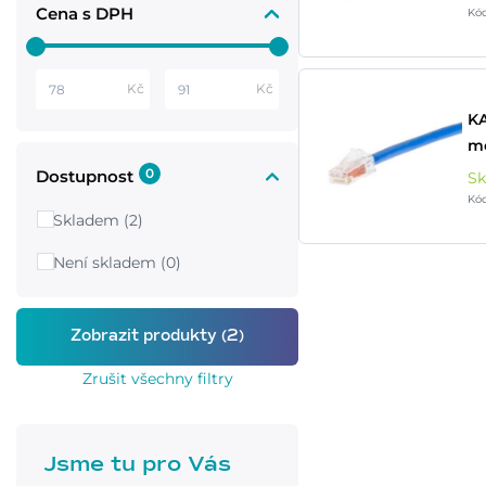
Cena s DPH
Kó
Kč
Kč
KA
m
0
Dostupnost
S
Kó
Skladem (2)
Není skladem (0)
Zrušit všechny filtry
Jsme tu pro Vás