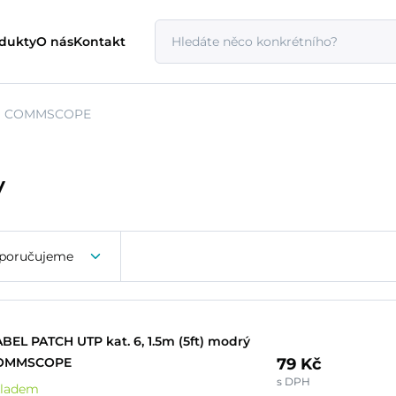
odukty
O nás
Kontakt
COMMSCOPE
y
poručujeme
BEL PATCH UTP kat. 6, 1.5m (5ft) modrý
79 Kč
OMMSCOPE
s DPH
kladem