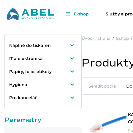
E-shop
Služby a pr
Úvodní strana
Eshop
Náplně do tiskáren
IT a elektronika
Produkt
Papíry, folie, etikety
Hygiena
Seřadit podle
Do
Pro kancelář
KA
Parametry
C
S