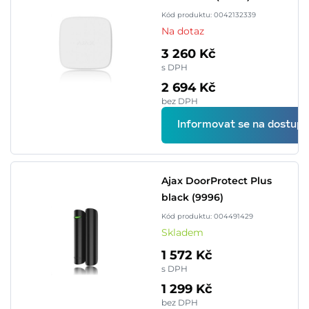
Kód produktu: 0042132339
Na dotaz
3 260 Kč
s DPH
2 694 Kč
bez DPH
Informovat se na dostupn
Ajax DoorProtect Plus
black (9996)
Kód produktu: 004491429
Skladem
1 572 Kč
s DPH
1 299 Kč
bez DPH