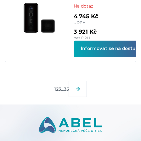
Na dotaz
4 745 Kč
s DPH
3 921 Kč
bez DPH
Informovat se na dostupn
1
2
3
...
35