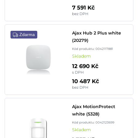
7 591 Kč
bez DPH
Ajax Hub 2 Plus white
Zdarma
(20279)
Kód produktu: 0042117881
Skladem
12 690 Kč
s DPH
10 487 Kč
bez DPH
Ajax MotionProtect
white (5328)
Kód produktu: 0042123699
Skladem