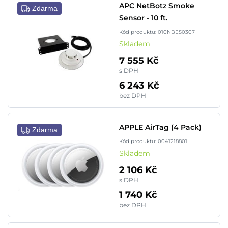
APC NetBotz Smoke
Zdarma
Sensor - 10 ft.
Kód produktu: 010NBES0307
Skladem
7 555 Kč
s DPH
6 243 Kč
bez DPH
APPLE AirTag (4 Pack)
Zdarma
Kód produktu: 0041218801
Skladem
2 106 Kč
s DPH
1 740 Kč
bez DPH