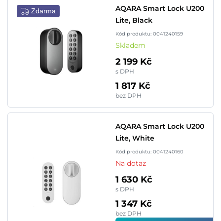
AQARA Smart Lock U200
Zdarma
Lite, Black
Kód produktu: 0041240159
Skladem
2 199 Kč
s DPH
1 817 Kč
bez DPH
AQARA Smart Lock U200
Lite, White
Kód produktu: 0041240160
Na dotaz
1 630 Kč
s DPH
1 347 Kč
bez DPH