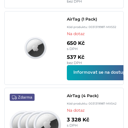
bez DPH
AirTag (1 Pack)
Kód produktu: 0031319987-MX532
Na dotaz
650 Kč
s DPH
537 Kč
bez DPH
Informovat se na dostupn
AirTag (4 Pack)
Zdarma
Kód produktu: 0031319987-MX542
Na dotaz
3 328 Kč
s DPH