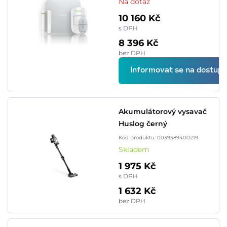
Na dotaz
10 160 Kč
s DPH
8 396 Kč
bez DPH
Informovat se na dostupn
Akumulátorový vysavač
Huslog černý
Kód produktu: 0039589400219
Skladem
1 975 Kč
s DPH
1 632 Kč
bez DPH