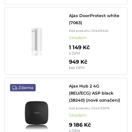
Ajax DoorProtect white
(7063)
Kód produktu: 004491426
Skladem
1 149 Kč
s DPH
949 Kč
bez DPH
Ajax Hub 2 4G
Zdarma
(8EU/ECG) ASP black
(38240) (nové označení)
Kód produktu: 0042123678
Skladem
9 186 Kč
s DPH