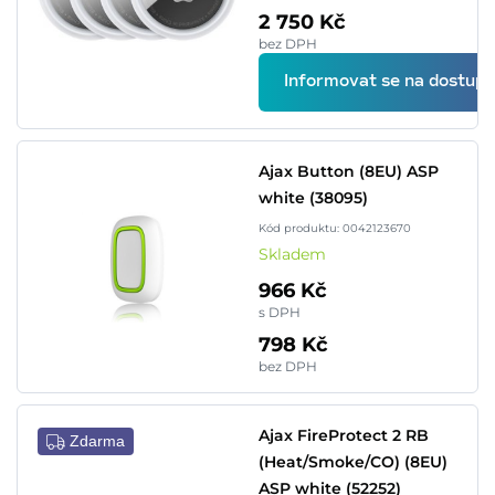
2 750 Kč
bez DPH
Informovat se na dostupn
Ajax Button (8EU) ASP
white (38095)
Kód produktu: 0042123670
Skladem
966 Kč
s DPH
798 Kč
bez DPH
Ajax FireProtect 2 RB
Zdarma
(Heat/Smoke/CO) (8EU)
ASP white (52252)