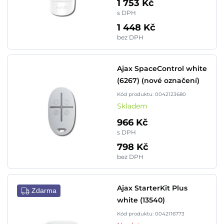
1 753 Kč
s DPH
1 448 Kč
bez DPH
Ajax SpaceControl white
(6267) (nové označení)
Kód produktu: 0042123680
Skladem
966 Kč
s DPH
798 Kč
bez DPH
Ajax StarterKit Plus
Zdarma
white (13540)
Kód produktu: 0042116773