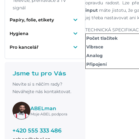
Televize, přehrávače a TV
opravdu radost. Lze p
signál
input
máte jistotu, že 
jej třeba nastavovat ani
Papíry, folie, etikety
TECHNICKÁ SPECIFIKAC
Hygiena
Počet tlačítek
Vibrace
Pro kancelář
Analog
Připojení
Jsme tu pro Vás
Nevíte si s něčím rady?
Neváhejte nás kontaktovat.
ABELman
Moje ABEL podpora
+420 555 333 486