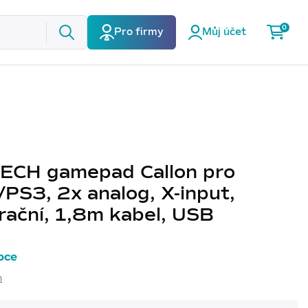
0
Pro firmy
Můj účet
TECH gamepad Callon pro
PS3, 2x analog, X-input,
rační, 1,8m kabel, USB
bce
h