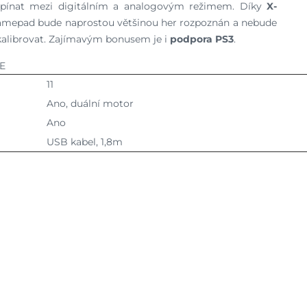
řepínat mezi digitálním a analogovým režimem. Díky
X-
gamepad bude naprostou většinou her rozpoznán a nebude
 kalibrovat. Zajímavým bonusem je i
podpora PS3
.
E
11
Ano, duální motor
Ano
USB kabel, 1,8m