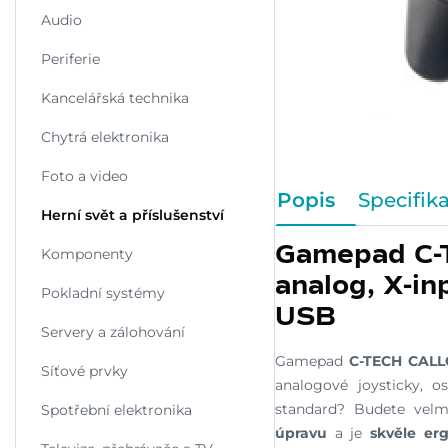
Audio
Periferie
Kancelářská technika
Chytrá elektronika
Foto a video
Popis
Specifik
Herní svět a příslušenství
Gamepad C-T
Komponenty
analog, X-in
Pokladní systémy
USB
Servery a zálohování
Gamepad
C-TECH CAL
Síťové prvky
analogové joysticky, 
standard? Budete velm
Spotřební elektronika
úpravu
a je
skvěle er