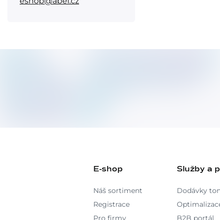
eshop@abel.cz
E-shop
Služby a 
Náš sortiment
Dodávky to
Registrace
Optimalizace
Pro firmy
B2B portál