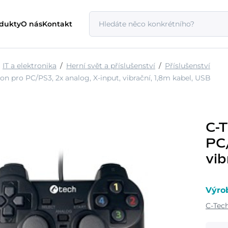
odukty
O nás
Kontakt
IT a elektronika
Herní svět a příslušenství
Příslušenství
 pro PC/PS3, 2x analog, X-input, vibrační, 1,8m kabel, USB
C-
PC/
vib
Výro
C-Tec