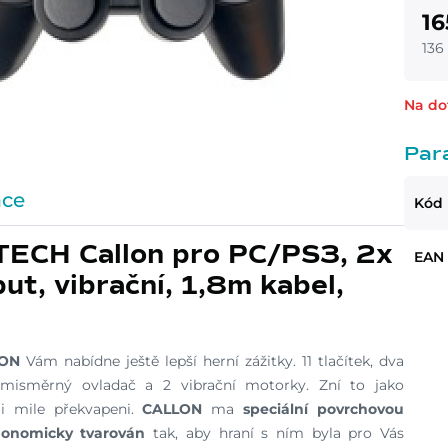
16
136
Na do
Par
ace
Kód
ECH Callon pro PC/PS3, 2x
EAN
put, vibrační, 1,8m kabel,
LON
Vám nabídne ještě lepší herní zážitky. 11 tlačítek, dva
osmisměrný ovladač a 2 vibrační motorky. Zní to jako
i mile překvapeni.
CALLON
ma
speciální povrchovou
gonomicky tvarován
tak, aby hraní s ním byla pro Vás