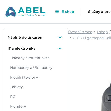
E-shop
Služby a pr
Úvodní strana
Eshop
Náplně do tiskáren
C-TECH gamepad Callon
IT a elektronika
Tiskárny a multifunkce
Notebooky a Ultrabooky
Mobilní telefony
Tablety
PC
Monitory