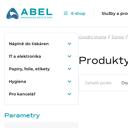
E-shop
Služby a pr
Úvodní strana
Eshop
Náplně do tiskáren
IT a elektronika
Produkt
Papíry, folie, etikety
Hygiena
Seřadit podle
Do
Pro kancelář
Parametry