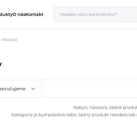
odukty
O nás
Kontakt
Akuvox
y
poručujeme
Nebyly nalezeny žádné produk
Kategorie je buď prázdná nebo žádný produkt neodpovídá n