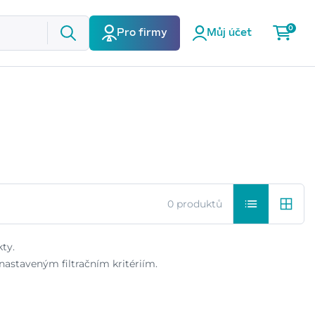
0
Pro firmy
Můj účet
0 produktů
ty.
astaveným filtračním kritériím.