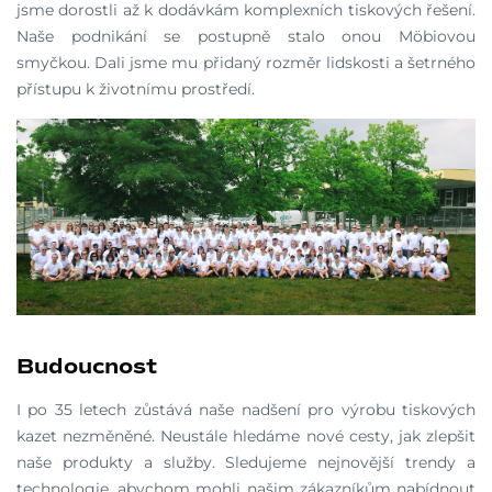
jsme dorostli až k dodávkám komplexních tiskových řešení.
Naše podnikání se postupně stalo onou Möbiovou
smyčkou. Dali jsme mu přidaný rozměr lidskosti a šetrného
přístupu k životnímu prostředí.
Budoucnost
I po 35 letech zůstává naše nadšení pro výrobu tiskových
kazet nezměněné. Neustále hledáme nové cesty, jak zlepšit
naše produkty a služby. Sledujeme nejnovější trendy a
technologie, abychom mohli našim zákazníkům nabídnout