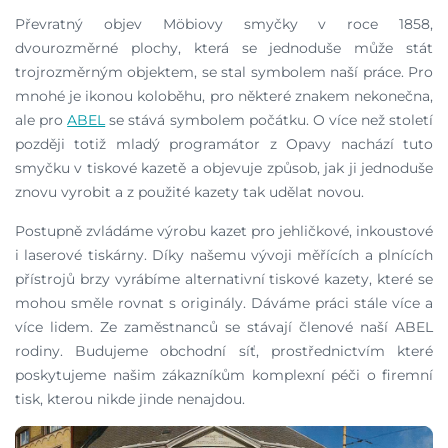
Převratný objev Möbiovy smyčky v roce 1858,
dvourozměrné plochy, která se jednoduše může stát
trojrozměrným objektem, se stal symbolem naší práce. Pro
mnohé je ikonou koloběhu, pro některé znakem nekonečna,
ale pro
ABEL
se stává symbolem počátku. O více než století
později totiž mladý programátor z Opavy nachází tuto
smyčku v tiskové kazetě a objevuje způsob, jak ji jednoduše
znovu vyrobit a z použité kazety tak udělat novou.
Postupně zvládáme výrobu kazet pro jehličkové, inkoustové
i laserové tiskárny. Díky našemu vývoji měřících a plnících
přístrojů brzy vyrábíme alternativní tiskové kazety, které se
mohou směle rovnat s originály. Dáváme práci stále více a
více lidem. Ze zaměstnanců se stávají členové naší ABEL
rodiny. Budujeme obchodní síť, prostřednictvím které
poskytujeme našim zákazníkům komplexní péči o firemní
tisk, kterou nikde jinde nenajdou.