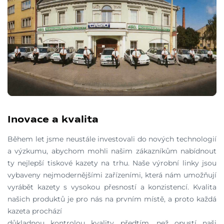
Inovace a kvalita
Během let jsme neustále investovali do nových technologií
a výzkumu, abychom mohli našim zákazníkům nabídnout
ty nejlepší tiskové kazety na trhu. Naše výrobní linky jsou
vybaveny nejmodernějšími zařízeními, která nám umožňují
vyrábět kazety s vysokou přesností a konzistencí. Kvalita
našich produktů je pro nás na prvním místě, a proto každá
kazeta prochází
důkladnou kontrolou kvality předtím, než opustí naši