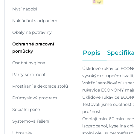
Mytí nádobí
Nakládání s odpadem
Obaly na potraviny
Ochranné pracovní
pomůcky
Popis
Specifik
Osobní hygiena
Úklidové rukavice ECON
Party sortiment
vysokým stupněm kvality.
Vnitřní semišování usna
Prostírání a dekorace stolů
rukavice ECONOMY mají 
Úklidové rukavice ECON
Průmyslový program
Testovali jsme odolnost a
Sociální péče
pružnost.
Odolají min. 60 min.: ac
Systémová řešení
isopropanol, kyselina ch
Ubrousky
stolní olej, supermafrasol