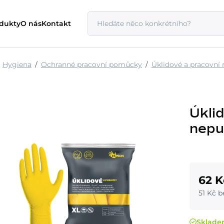
odukty
O nás
Kontakt
Hygiena
Ochranné pracovní pomůcky
Úklidové a pracovní 
Úkli
nepu
62 K
51 Kč 
Sklad