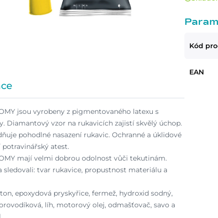
Param
Kód pr
EAN
ace
OMY jsou vyrobeny z pigmentovaného latexu s
 Diamantový vzor na rukavicích zajistí skvělý úchop.
dňuje pohodlné nasazení rukavic. Ochranné a úklidové
potravinářský atest.
OMY mají velmi dobrou odolnost vůči tekutinám.
 sledovali: tvar rukavice, propustnost materiálu a
eton, epoxydová pryskyřice, fermež, hydroxid sodný,
lorovodíková, líh, motorový olej, odmašťovač, savo a
.