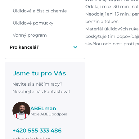
Odolají max. 30 min.: naf
Úklidová a čisticí chemie
Neodolají ani 15 min.: pe
benzín a toluen.
Úklidové pomůcky
Materiál úklidových ru
Vonný program
poskytuje tím odpovídají
skvělou odolnost proti pr
Pro kancelář
Jsme tu pro Vás
Nevíte si s něčím rady?
Neváhejte nás kontaktovat.
ABELman
Moje ABEL podpora
+420 555 333 486