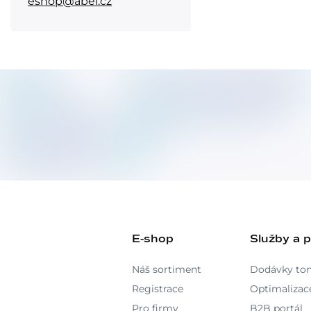
eshop@abel.cz
E-shop
Služby a 
Náš sortiment
Dodávky to
Registrace
Optimalizace
Pro firmy
B2B portál