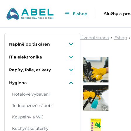
E-shop
Služby a pr
Úvodní strana
Eshop
Náplně do tiskáren
IT a elektronika
Papíry, folie, etikety
Hygiena
Hotelové vybavení
Jednorázové nádobí
Koupelny a WC
Kuchyňské utěrky