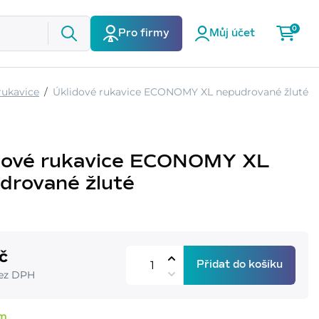
0
Pro firmy
Můj účet
rukavice
Úklidové rukavice ECONOMY XL nepudrované žluté
dové rukavice ECONOMY XL
drované žluté
č
Přidat do košíku
bez DPH
em