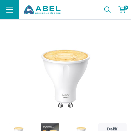
0
Další