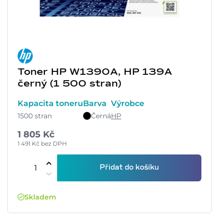
Toner HP W1390A, HP 139A
černý (1 500 stran)
Kapacita toneru
Barva
Výrobce
1500 stran
Černá
HP
1 805 Kč
1 491 Kč bez DPH
Přidat do košíku
Skladem