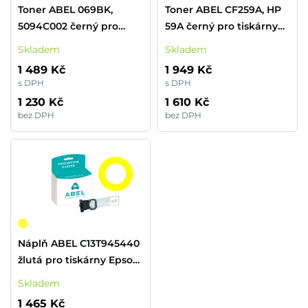
Toner ABEL 069BK,
Toner ABEL CF259A, HP
5094C002 černý pro
59A černý pro tiskárny
tiskárny CANON (2 100
HP (3 000 stran)
Skladem
Skladem
stran)
1 489 Kč
1 949 Kč
s DPH
s DPH
1 230 Kč
1 610 Kč
bez DPH
bez DPH
Náplň ABEL C13T945440
žlutá pro tiskárny Epson
(5 000 stran)
Skladem
1 465 Kč