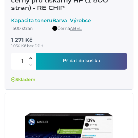
černý pro tiskárny HP (1 500
stran) - RE CHIP
Kapacita toneru
Barva
Výrobce
1500 stran
Černá
ABEL
1 271 Kč
1 050 Kč bez DPH
Přidat do košíku
Skladem