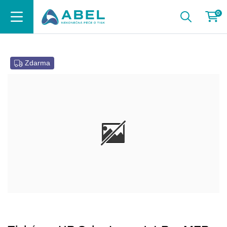
0
Zdarma