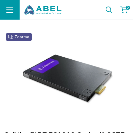
0
Zdarma