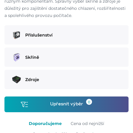
různým komponentám. Správný výběr skříně a zdroje je
důležitý pro zajištění dostatečného chlazení, rozšiřitelnosti
a spolehlivého provozu počítače.
Příslušenství
Skříně
Zdroje
0
Upřesnit výběr
Doporučujeme
Cena od nejnižší