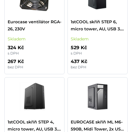
Eurocase ventilátor RGA-
1stCOOL skříň STEP 6,
26, 230V
micro tower, AU, USB 3.0,
bez zdroje, černá
Skladem
Skladem
324 Kč
529 Kč
s DPH
s DPH
267 Kč
437 Kč
bez DPH
bez DPH
1stCOOL skříň STEP 4,
EUROCASE skříň ML M6-
micro tower, AU, USB 3.0,
590B, Midi Tower, 2x USB