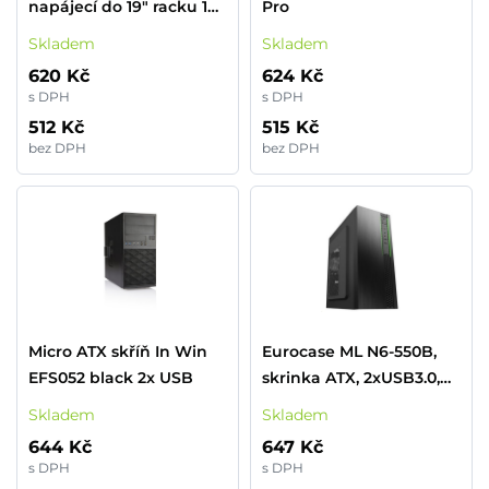
napájecí do 19" racku 1U,
Pro
9x230V, 2m kabel
Skladem
Skladem
620 Kč
624 Kč
s DPH
s DPH
512 Kč
515 Kč
bez DPH
bez DPH
Micro ATX skříň In Win
Eurocase ML N6-550B,
EFS052 black 2x USB
skrinka ATX, 2xUSB3.0,
čierna
Skladem
Skladem
644 Kč
647 Kč
s DPH
s DPH