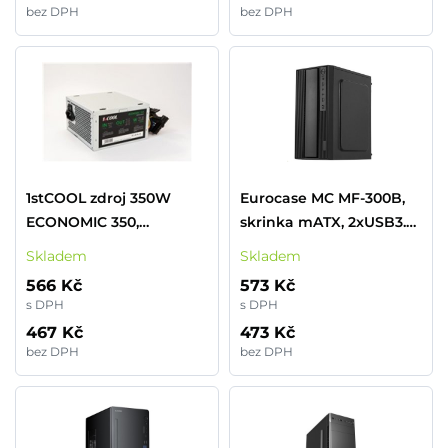
bez DPH
bez DPH
1stCOOL zdroj 350W
Eurocase MC MF-300B,
ECONOMIC 350,
skrinka mATX, 2xUSB3.0,
ventilátor 120mm
čierna
Skladem
Skladem
(náhradní díl, zdroj do
566 Kč
573 Kč
PC case)
s DPH
s DPH
467 Kč
473 Kč
bez DPH
bez DPH