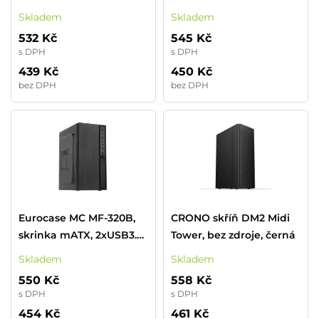
bez zdroje, černá
3.0, 2x audio, bez zdroje
Skladem
Skladem
532 Kč
545 Kč
s DPH
s DPH
439 Kč
450 Kč
bez DPH
bez DPH
Eurocase MC MF-320B,
CRONO skříň DM2 Midi
skrinka mATX, 2xUSB3.0,
Tower, bez zdroje, černá
čierna
Skladem
Skladem
550 Kč
558 Kč
s DPH
s DPH
454 Kč
461 Kč