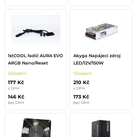
1stCOOL řadič AURA EVO
Akyga Napájecí zdroj
ARGB Nano/Reset
LED/12V/150W
Skladem
Skladem
177 Kč
210 Kč
s DPH
s DPH
146 Kč
173 Kč
bez DPH
bez DPH