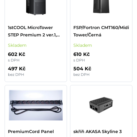
1stCOOL MicroTower
FSP/Fortron CMT160/Midi
STEP Premium 2 ver.1,
Tower/Černá
AU, 4xUSB, black černý,
Skladem
Skladem
bez zdroje, microtower
602 Kč
610 Kč
mATX (USB2, Audio) (PC
s DPH
s DPH
case)
497 Kč
504 Kč
bez DPH
bez DPH
PremiumCord Panel
skříň AKASA Skyline 3