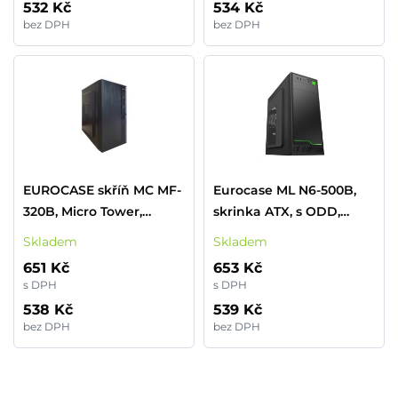
532 Kč
534 Kč
bez DPH
bez DPH
EUROCASE skříň MC MF-
Eurocase ML N6-500B,
320B, Micro Tower,
skrinka ATX, s ODD,
1xUSB-C, 2xUSB 3.0, 2x
2xUSB3.0, čierna
Skladem
Skladem
audio, bez zdroje
651 Kč
653 Kč
s DPH
s DPH
538 Kč
539 Kč
bez DPH
bez DPH