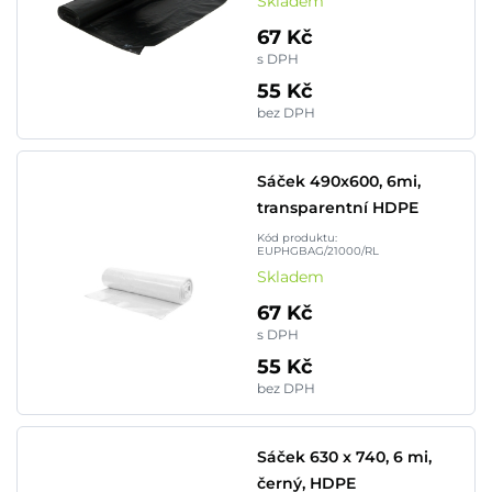
Skladem
67 Kč
s DPH
55 Kč
bez DPH
Sáček 490x600, 6mi,
transparentní HDPE
Kód produktu:
EUPHGBAG/21000/RL
Skladem
67 Kč
s DPH
55 Kč
bez DPH
Sáček 630 x 740, 6 mi,
černý, HDPE