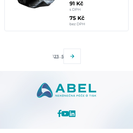
91 Kč
s DPH
75 Kč
bez DPH
1
2
3
...
5