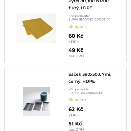
Pytel 80, 1000x1200,
žlutý, LDPE
Kód produktu:
EUPHMBAG/0801001205/PC
Skladem
60 Kč
s DPH
49 Kč
bez DPH
Sáček 390x500, 7mi,
černý, HDPE
Kód produktu:
EUPHGBAG/190000/RL
Skladem
62 Kč
s DPH
51 Kč
bez DPH