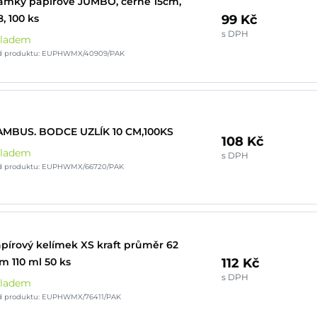
ámky papírové JUMBO, černé 15cm,
99 Kč
8, 100 ks
s DPH
kladem
d produktu: EUPHWMX/40909/PAK
MBUS. BODCE UZLÍK 10 CM,100KS
108 Kč
kladem
s DPH
d produktu: EUPHWMX/66720/PAK
pírový kelímek XS kraft průměr 62
112 Kč
 110 ml 50 ks
s DPH
kladem
d produktu: EUPHWMX/76411/PAK