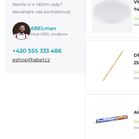
VÍ
Nevíte si s něčím rady?
74
Neváhejte nás kontaktovat.
S
Kó
ABELman
Moje ABEL podpora
+420 555 333 486
D
eshop@abel.cz
25
S
Kó
Al
S
Kó