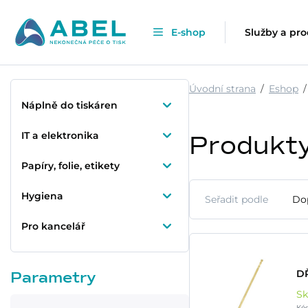
E-shop
Služby a pr
Úvodní strana
Eshop
Náplně do tiskáren
IT a elektronika
Produkt
Papíry, folie, etikety
Hygiena
Seřadit podle
Do
Pro kancelář
D
Parametry
S
Kó