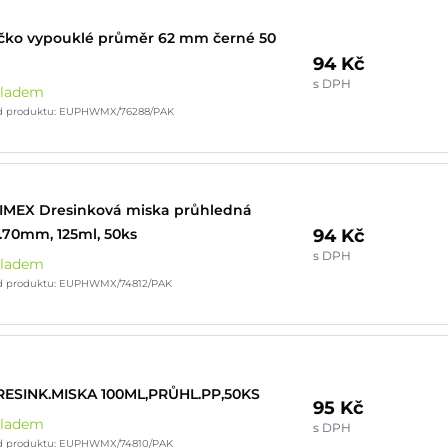
čko vypouklé průměr 62 mm černé 50
94 Kč
s DPH
kladem
d produktu: EUPHWMX/76288/PAK
MEX Dresinková miska průhledná
94 Kč
.70mm, 125ml, 50ks
s DPH
kladem
d produktu: EUPHWMX/74812/PAK
ESINK.MISKA 100ML,PRŮHL.PP,50KS
95 Kč
kladem
s DPH
d produktu: EUPHWMX/74810/PAK