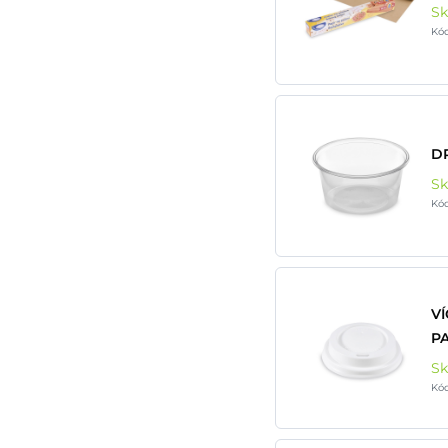
S
Kó
DR
S
Kó
VÍ
PA
S
Kó