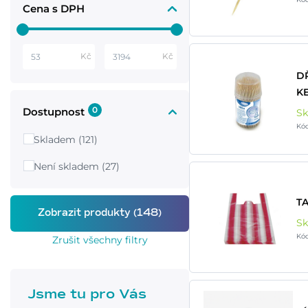
Cena s DPH
Kč
Kč
D
KE
0
Dostupnost
S
Kó
Skladem (121)
Není skladem (27)
TA
S
Kó
Zrušit všechny filtry
Jsme tu pro Vás