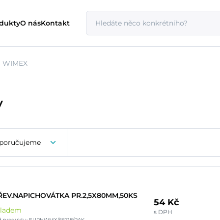
odukty
O nás
Kontakt
WIMEX
y
poručujeme
ŘEV.NAPICHOVÁTKA PR.2,5X80MM,50KS
54 Kč
kladem
s DPH
d produktu: EUPHWMX/66718/PAK