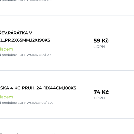
ŘEV.PÁRÁTKA V
59 Kč
L.,PR.2X65MM,12X190KS
s DPH
kladem
d produktu: EUPHWMX/66713/PAK
ŠKA 4 KG PRUH. 24+11X44CM,100KS
74 Kč
kladem
s DPH
d produktu: EUPHWMX/68409/PAK