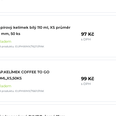
pírový kelímek bílý 110 ml, XS průměr
97 Kč
 mm, 50 ks
s DPH
kladem
d produktu: EUPHWMX/76211/PAK
AP.KELÍMEK COFFEE TO GO
99 Kč
0ML,XS,50KS
s DPH
kladem
d produktu: EUPHWMX/76611/PAK