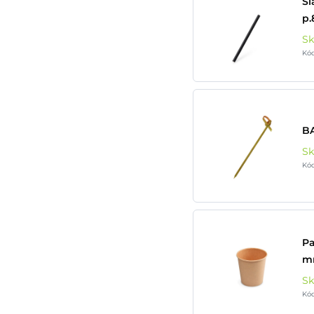
Sl
p.
S
Kó
BA
S
Kó
Pa
mm
S
Kó