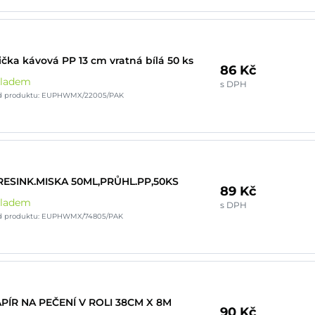
ička kávová PP 13 cm vratná bílá 50 ks
86 Kč
kladem
s DPH
d produktu: EUPHWMX/22005/PAK
ESINK.MISKA 50ML,PRŮHL.PP,50KS
89 Kč
kladem
s DPH
d produktu: EUPHWMX/74805/PAK
PÍR NA PEČENÍ V ROLI 38CM X 8M
90 Kč