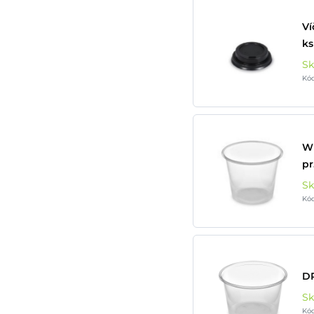
Ví
ks
S
Kó
WI
pr
S
Kó
DR
S
Kó