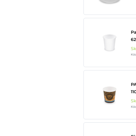
Pa
62
S
Kó
P
11
S
Kó