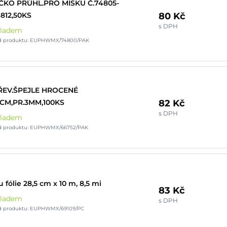
ČKO PRŮHL.PRO MISKU Č.74805-
80 Kč
812,50KS
s DPH
kladem
d produktu: EUPHWMX/74800/PAK
ŘEV.ŠPEJLE HROCENÉ
82 Kč
CM,PR.3MM,100KS
s DPH
kladem
d produktu: EUPHWMX/66752/PAK
u fólie 28,5 cm x 10 m, 8,5 mi
83 Kč
kladem
s DPH
d produktu: EUPHWMX/69109/PC