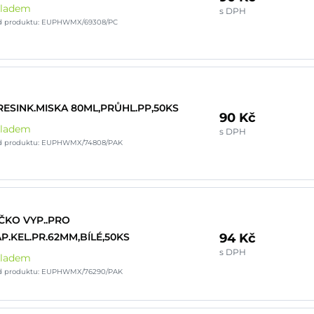
kladem
s DPH
d produktu: EUPHWMX/69308/PC
ESINK.MISKA 80ML,PRŮHL.PP,50KS
90 Kč
kladem
s DPH
d produktu: EUPHWMX/74808/PAK
ČKO VYP..PRO
94 Kč
P.KEL.PR.62MM,BÍLÉ,50KS
s DPH
kladem
d produktu: EUPHWMX/76290/PAK