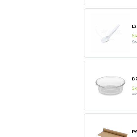
Lž
S
Kó
DR
S
Kó
PA