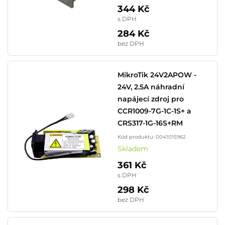
344 Kč
s DPH
284 Kč
bez DPH
MikroTik 24V2APOW -
24V, 2.5A náhradní
napájecí zdroj pro
CCR1009-7G-1C-1S+ a
CRS317-1G-16S+RM
Kód produktu: 0041015962
Skladem
361 Kč
s DPH
298 Kč
bez DPH