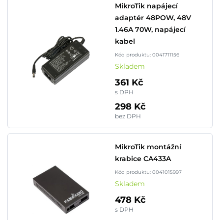
MikroTik napájecí
adaptér 48POW, 48V
1.46A 70W, napájecí
kabel
Kód produktu: 0041711156
Skladem
361 Kč
s DPH
298 Kč
bez DPH
MikroTik montážní
krabice CA433A
Kód produktu: 0041015997
Skladem
478 Kč
s DPH