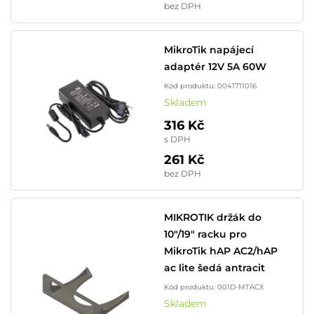
bez DPH
MikroTik napájecí
adaptér 12V 5A 60W
Kód produktu: 0041711016
Skladem
316 Kč
s DPH
261 Kč
bez DPH
MIKROTIK držák do
10"/19" racku pro
MikroTik hAP AC2/hAP
ac lite šedá antracit
Kód produktu: 001D-MTACX
Skladem