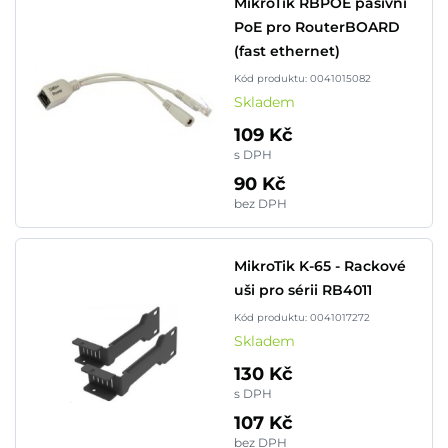
MikroTik RBPOE pasivní
PoE pro RouterBOARD
(fast ethernet)
Kód produktu: 0041015082
Skladem
109 Kč
s DPH
90 Kč
bez DPH
MikroTik K-65 - Rackové
uši pro sérii RB4011
Kód produktu: 0041017272
Skladem
130 Kč
s DPH
107 Kč
bez DPH