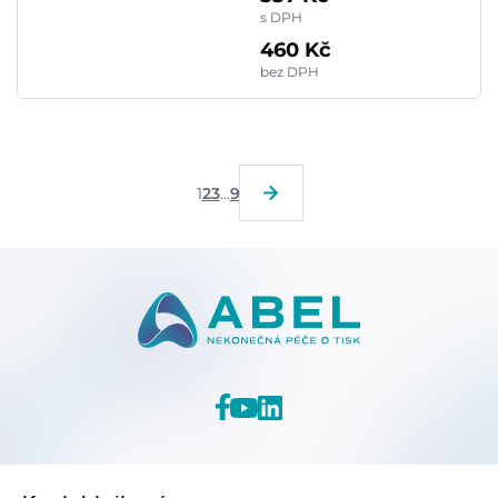
s DPH
460 Kč
bez DPH
1
2
3
...
9