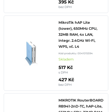
395 Kč
bez DPH
MikroTik hAP Lite
(tower), 650MHz CPU,
32MB RAM, 4x LAN,
integr. 2.4GHz Wi-Fi,
WPS, vč. L4
Kód produktu: 0041015594
Skladem
517 Kč
s DPH
427 Kč
bez DPH
MIKROTIK RouterBOARD
RB941-2nD-TC, hAP-Lite,