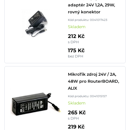
adaptér 24V 1,2A, 29W,
rovný konektor
Kód produktu: 0041017423
Skladem
212 Kč
s DPH
175 Kč
bez DPH
MikroTik zdroj 24V / 2A,
48W pro RouterBOARD,
ALIX
Kód produktu: 0041015157
Skladem
265 Kč
s DPH
219 Kč