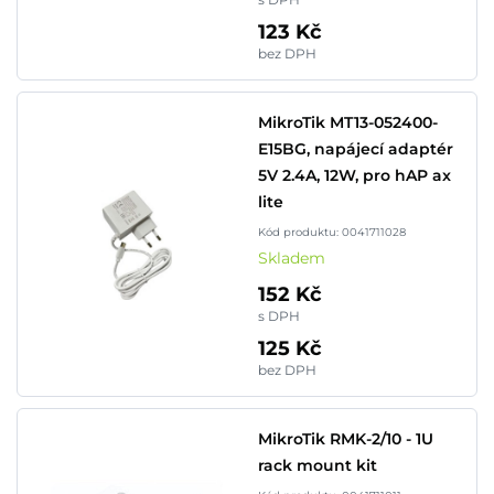
123 Kč
bez DPH
MikroTik MT13-052400-
E15BG, napájecí adaptér
5V 2.4A, 12W, pro hAP ax
lite
Kód produktu: 0041711028
Skladem
152 Kč
s DPH
125 Kč
bez DPH
MikroTik RMK-2/10 - 1U
rack mount kit