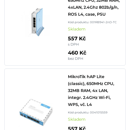
650Mhz CPU, 32MB RAM,
4xLAN, 2.4Ghz 802b/g/n,
ROS L4, case, PSU
Kód produktu: 001RB941-2nD-TC
Skladem
557 Kč
s DPH
460 Kč
bez DPH
MikroTik hAP Lite
(classic), 650MHz CPU,
32MB RAM, 4x LAN,
integr. 2.4GHz Wi-Fi,
WPS, vč. L4
Kód produktu: 0041015559
Skladem
557 Kč