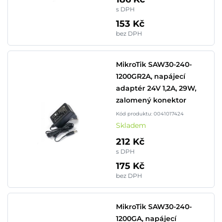
s DPH
153 Kč
bez DPH
MikroTik SAW30-240-
1200GR2A, napájecí
adaptér 24V 1,2A, 29W,
zalomený konektor
Kód produktu: 0041017424
Skladem
212 Kč
s DPH
175 Kč
bez DPH
MikroTik SAW30-240-
1200GA, napájecí