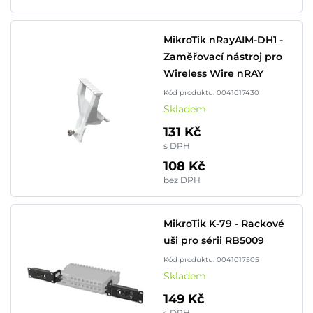
MikroTik nRayAIM-DH1 -
Zaměřovací nástroj pro
Wireless Wire nRAY
Kód produktu: 0041017430
Skladem
131 Kč
s DPH
108 Kč
bez DPH
MikroTik K-79 - Rackové
uši pro sérii RB5009
Kód produktu: 0041017505
Skladem
149 Kč
s DPH