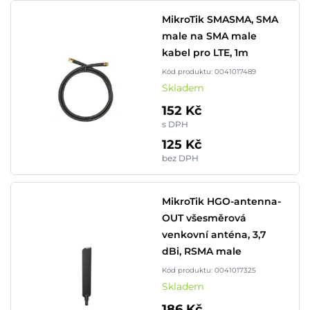
MikroTik SMASMA, SMA
male na SMA male
kabel pro LTE, 1m
Kód produktu: 0041017489
Skladem
152 Kč
s DPH
125 Kč
bez DPH
MikroTik HGO-antenna-
OUT všesměrová
venkovní anténa, 3,7
dBi, RSMA male
Kód produktu: 0041017325
Skladem
186 Kč