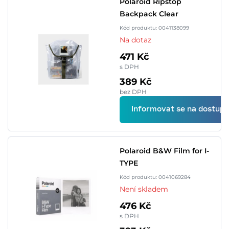
Polaroid Ripstop
Backpack Clear
Kód produktu: 0041138099
Na dotaz
471 Kč
s DPH
389 Kč
bez DPH
Informovat se na dostupn
Polaroid B&W Film for I-
TYPE
Kód produktu: 0041069284
Není skladem
476 Kč
s DPH