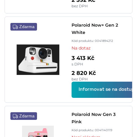
2 592 Kč
bez DPH
Polaroid Now+ Gen 2
Zdarma
White
Kód produktu: 0041894212
Na dotaz
3 413 Kč
s DPH
2 820 Kč
bez DPH
Informovat se na dostupn
Polaroid Now Gen 3
Zdarma
Pink
Kód produktu: 0041140119