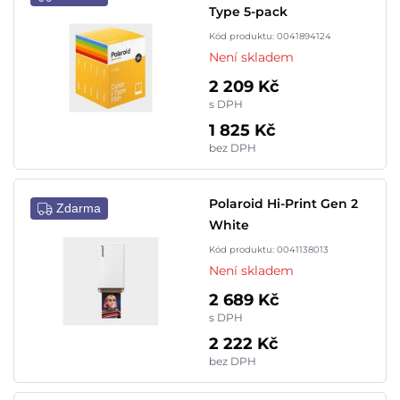
Type 5-pack
Kód produktu: 0041894124
Není skladem
2 209 Kč
s DPH
1 825 Kč
bez DPH
Polaroid Hi-Print Gen 2
Zdarma
White
Kód produktu: 0041138013
Není skladem
2 689 Kč
s DPH
2 222 Kč
bez DPH