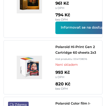
961 Kč
s DPH
794 Kč
bez DPH
Informovat se na dostupn
Polaroid Hi-Print Gen 2
Cartridge 60 sheets 2x3
Kód produktu: 0041138016
Není skladem
993 Kč
s DPH
820 Kč
bez DPH
Polaroid Color film I-
Zdarma