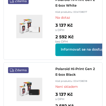
Zdarma
E-box White
Kód produktu: 0041138017
Na dotaz
3 137 Kč
s DPH
2 592 Kč
bez DPH
Informovat se na dostupn
Polaroid Hi-Print Gen 2
Zdarma
E-box Black
Kód produktu: 0041138018
Není skladem
3 137 Kč
s DPH