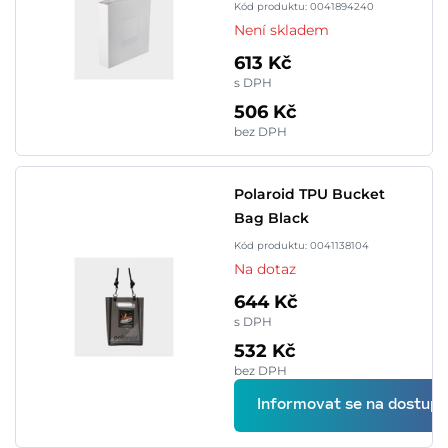
Kód produktu: 0041894240
Není skladem
613 Kč
s DPH
506 Kč
bez DPH
Polaroid TPU Bucket
Bag Black
Kód produktu: 0041138104
Na dotaz
644 Kč
s DPH
532 Kč
bez DPH
Informovat se na dostupn