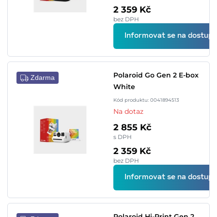
2 359 Kč
bez DPH
Informovat se na dostupn
Polaroid Go Gen 2 E-box
Zdarma
White
Kód produktu: 0041894513
Na dotaz
2 855 Kč
s DPH
2 359 Kč
bez DPH
Informovat se na dostupn
Polaroid Hi-Print Gen 2