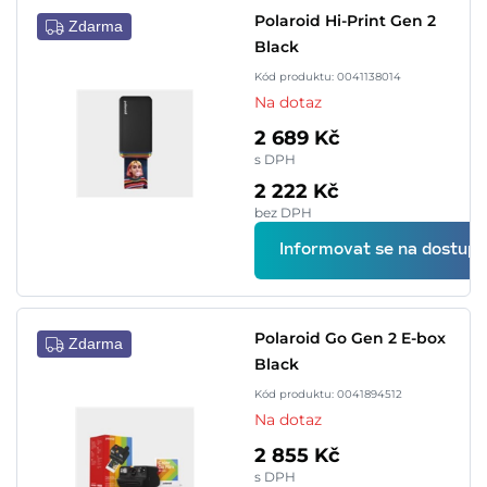
Polaroid Hi-Print Gen 2
Zdarma
Black
Kód produktu: 0041138014
Na dotaz
2 689 Kč
s DPH
2 222 Kč
bez DPH
Informovat se na dostupn
Polaroid Go Gen 2 E-box
Zdarma
Black
Kód produktu: 0041894512
Na dotaz
2 855 Kč
s DPH