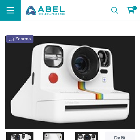
0
Zdarma
Další